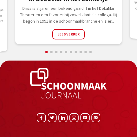
“W
de 
Driss is al jaren een bekend gezicht in het DeLaMar
aan
Theater en een favoriet bij zowel klant als collega. Hij
we
begon in 1991 in de schoonmaakbranche en is er...
rs
n
LEES VERDER