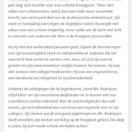
jaar lang zich inzette voor een schone Koopgoot:
“Meer dan
alleen een schoonmaker, werd Joao een stille maar essentiële
kracht, een vertrouwd deel van de drukbezochte winkelstraat. Zijn
inzet en toewijding overstegen de dagelijkse taken; hij zorgde niet
alleen voor een schone omgeving, maar vulde ook de lucht met licht
en warmte voor iedereen die hem in de Koopgoot passeerden.
Nu hij met een welverdiend pensioen gaat, blijven de herinneringen
aan zijn aanwezigheid sterk en indrukwekkend. Iedereen die het
voorrecht had samen te werken met Joao, zal zich zijn warme
groeten en zijn onvermoeibaar vrolijke humeur herinneren. Hij was
niet zomaar een collega/medewerker; hij was een inspiratiebron,
een toonbeeld van integriteit en vastberadenheid.
Ondanks de uitdagingen die hij tegenkwam, stond dhr. Rodriques
altijd klaar om zijn verantwoordelijkheden na te komen met een
onwrikbare vastberadenheid. Wat de omstandigheden dan ook
waren, zijn betrokkenheid was een bron van inspiratie voor al zijn
collega’s. Zijn bezem wordt voorgoed opgeborgen en dhr. Rodriques
heeft inmiddels zijn laatste werkdag op de Koopgoot gehad. Eén ding
is zeker, hij laat mooie schone werkplek achter!