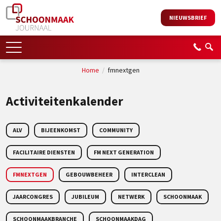
NIEUWSBRIEF
Home
/
fmnextgen
Activiteitenkalender
ALV
BIJEENKOMST
COMMUNITY
FACILITAIRE DIENSTEN
FM NEXT GENERATION
FMNEXTGEN
GEBOUWBEHEER
INTERCLEAN
JAARCONGRES
JUBILEUM
NETWERK
SCHOONMAAK
SCHOONMAAKBRANCHE
SCHOONMAAKDAG