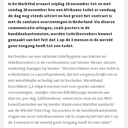
in De Markthal ervaart vrijdag 18 november tot en met
zondag 20 november hoe een Afrikaans toilet er vandaag
de dag nog steeds uitziet en hoe groot het contrast is
met de sanitaire voorzieningen in Nederland. Via diverse
communicatie uitingen, zoals posters in de
handdoekautomaten, worden toiletbezoekers bewust
gemaakt van het feit dat 1 op de 3 mensen in de wereld
geen toegang heeft tot een toilet.
Het bieden van een optimale toilethygiëne aan klanten en
toiletbezoekers is de corebusiness van Vendor. Miriam Jansen,
marketing manager bij Vendor: “Het beschikken over een toilet is
in Nederland zo vanzelfsprekend, dat het vergezocht lijkt om er
een wereldwijde actiedag aan te besteden. Wereldwijd
beschikken 2,5 miljard mensen niet over goede sanitaire
voorzieningen. Jaarlijks sterven 800.000 jonge kinderen aan
diarree, per dag 2200 kinderen. Vanuit onze visie en ons MVO-
beleid besteden we bij Vendor Washrooms Markthal aandacht
aan de Wereld Toilet Dag. Via posters in de handdoekautomaten
vragen we onze toiletbezoekers stil te staan bij het feit dat 1 op
de 3 mensen in de wereld geen toegang heeft tot een toilet.”