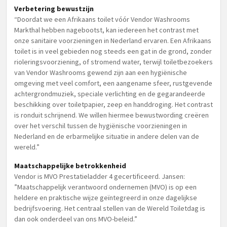
Verbetering bewustzijn
“Doordat we een Afrikaans toilet vóór Vendor Washrooms
Markthal hebben nagebootst, kan iedereen het contrast met
onze sanitaire voorzieningen in Nederland ervaren. Een Afrikaans
toilet is in veel gebieden nog steeds een gat in de grond, zonder
rioleringsvoorziening, of stromend water, terwijl toiletbezoekers
van Vendor Washrooms gewend zijn aan een hygiënische
omgeving met veel comfort, een aangename sfeer, rustgevende
achtergrondmuziek, speciale verlichting en de gegarandeerde
beschikking over toiletpapier, zeep en handdroging. Het contrast
is ronduit schrijnend. We willen hiermee bewustwording creëren
over het verschil tussen de hygiënische voorzieningen in
Nederland en de erbarmelijke situatie in andere delen van de
wereld.”
Maatschappelijke betrokkenheid
Vendor is MVO Prestatieladder 4 gecertificeerd. Jansen:
”Maatschappelijk verantwoord ondernemen (MVO) is op een
heldere en praktische wijze geïntegreerd in onze dagelijkse
bedrijfsvoering. Het centraal stellen van de Wereld Toiletdag is
dan ook onderdeel van ons MVO-beleid.”