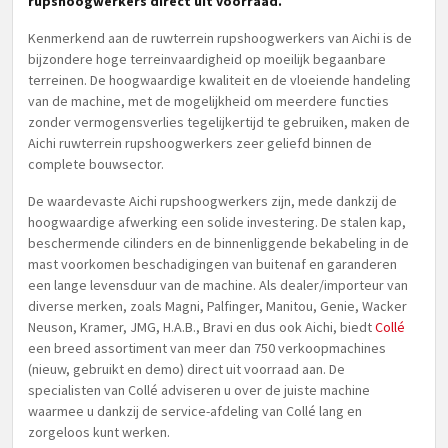
rupshoogwerkers direct uit voorraad.
Kenmerkend aan de ruwterrein rupshoogwerkers van Aichi is de
bijzondere hoge terreinvaardigheid op moeilijk begaanbare
terreinen. De hoogwaardige kwaliteit en de vloeiende handeling
van de machine, met de mogelijkheid om meerdere functies
zonder vermogensverlies tegelijkertijd te gebruiken, maken de
Aichi ruwterrein rupshoogwerkers zeer geliefd binnen de
complete bouwsector.
De waardevaste Aichi rupshoogwerkers zijn, mede dankzij de
hoogwaardige afwerking een solide investering. De stalen kap,
beschermende cilinders en de binnenliggende bekabeling in de
mast voorkomen beschadigingen van buitenaf en garanderen
een lange levensduur van de machine. Als dealer/importeur van
diverse merken, zoals Magni, Palfinger, Manitou, Genie, Wacker
Neuson, Kramer, JMG, H.A.B., Bravi en dus ook Aichi, biedt
Collé
een breed assortiment van meer dan 750 verkoopmachines
(nieuw, gebruikt en demo) direct uit voorraad aan. De
specialisten van Collé adviseren u over de juiste machine
waarmee u dankzij de service-afdeling van Collé lang en
zorgeloos kunt werken.