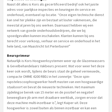
Naast dit alles is Kors als gecertificeerd bedrijf ook het juiste
adres voor jaarlijkse inspecties en keuringen én service en
onderhoud, eventueel op locatie. “Onze eigen technische dienst
kan snel ter plekke zijn en bestaat uit louter vakmensen, die
meestal al jaren bij ons werken. Daarnaast hebben wij een
netwerk van goede onderhoudsbedrijven, die we bij
spoedgevallen kunnen inschakelen. Klanten kunnen bij ons
terecht voor verkoop, verhuur en service en onderhoud in het
hele land, van Maastricht tot Pieterburen!”
Beursprimeur
Natuurlijk is Kors Hoogwerksystemen weer op de Glazenwassers
& Gevelbehandelaars Vakbeurs present. Wat voor weer het deze
keer ook wordt, tijdens de beurs staat de geheel vernieuwde,
compacte OMME 4200 RBDJ in het zonnetje: “Deze spin-
rupstelescoophoogwerker heeft masten van een hoogwaardige
staalsoort en bevat de nieuwste technieken. Het maximum
zijdelingse bereik van 15 meter en de positief en negatief
beweegbare jib-arm met draaibare werkbak, zorgen ervoor dat
deze machine multi-inzetbaar is”, legt Kuiper uit. Deze
hoogwerker is zowel buiten als binnen inzetbaar en kan een