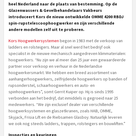
heel Nederland naar de plaats van bestemming. Op de
Glazenwassers & Gevelbehandelaars Vakbeurs
introduceert Kors de nieuw ontwikkelde OMME 4200 RBDJ
spin-rupstelescoophoogwerker en zijn verschillende
andere modellen zelf uit te proberen.
Kors Hoogwerkersystemen
begon in 1983 met de verkoop van
ladders en rolsteigers. Maar al snel werd het bedrijf ook
specialist in de nieuwe mechanisch aangedreven klimmaterialen:
hoogwerkers. “Nu zijn we al meer dan 25 jaar een gewaardeerde
partner voor verkoop en verhuur in de Nederlandse
hoogwerkersmarkt. We hebben een breed assortiment van
aanhangerhoogwerkers, zelfrijdende hoogwerkers op banden of
rupsonderstel, schaarhoogwerkers en auto- en
spinhoogwerkers”, somt Gerrit Kuiper op. Hij is sinds 1995
verbonden aan het bedrijf, dat inmiddels is gegroeid naar 25
medewerkers. “We zijn exclusief dealer van verschillende
hoogwerksystemen en glaszetkranen, zoals HAB, OMME,
Skyjack, Frisia Lift en de Riebsamen Glasboy. Natuurlijk leveren
we ook nog steeds ladders, trappen, rolsteigers en bouwliften.”
Inspecties en keuringen