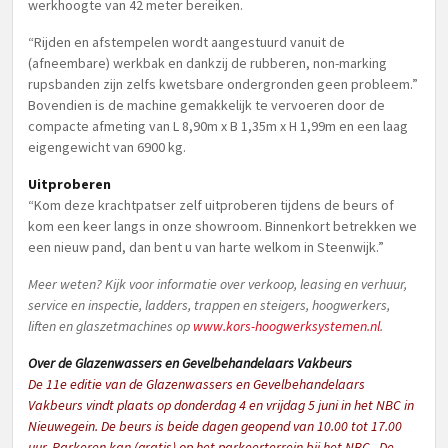
werkhoogte van 42 meter bereiken.
“Rijden en afstempelen wordt aangestuurd vanuit de
(afneembare) werkbak en dankzij de rubberen, non-marking
rupsbanden zijn zelfs kwetsbare ondergronden geen probleem.”
Bovendien is de machine gemakkelijk te vervoeren door de
compacte afmeting van L 8,90m x B 1,35m x H 1,99m en een laag
eigengewicht van 6900 kg.
Uitproberen
“Kom deze krachtpatser zelf uitproberen tijdens de beurs of
kom een keer langs in onze showroom. Binnenkort betrekken we
een nieuw pand, dan bent u van harte welkom in Steenwijk.”
Meer weten? Kijk voor informatie over verkoop, leasing en verhuur,
service en inspectie, ladders, trappen en steigers, hoogwerkers,
liften en glaszetmachines op
www.kors-hoogwerksystemen.nl
.
Over de Glazenwassers en Gevelbehandelaars Vakbeurs
De 11e editie van de Glazenwassers en Gevelbehandelaars
Vakbeurs vindt plaats op donderdag 4 en vrijdag 5 juni in het NBC in
Nieuwegein. De beurs is beide dagen geopend van 10.00 tot 17.00
uur. Parkeren kan (gratis) op het parkeerterrein bij het NBC.
De