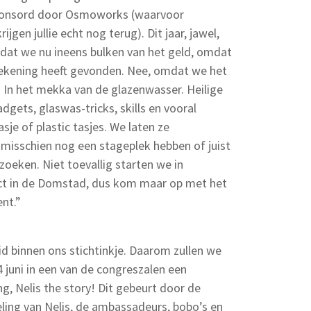
ponsord door Osmoworks (waarvoor
gen jullie echt nog terug). Dit jaar, jawel,
 dat we nu ineens bulken van het geld, omdat
rekening heeft gevonden. Nee, omdat we het
n. In het mekka van de glazenwasser. Heilige
dgets, glaswas-tricks, skills en vooral
je of plastic tasjes. We laten ze
 misschien nog een stageplek hebben of juist
oeken. Niet toevallig starten we in
ct in de Domstad, dus kom maar op met het
nt.”
eid binnen ons stichtinkje. Daarom zullen we
 juni in een van de congreszalen een
ng, Nelis the story! Dit gebeurt door de
ling van Nelis, de ambassadeurs, bobo’s en