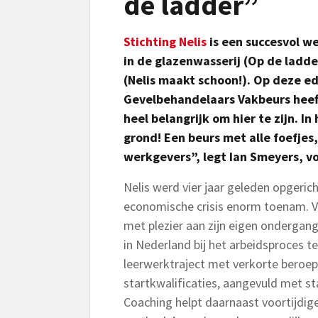
de ladder”
Stichting Nelis
is een succesvol w
in de glazenwasserij (Op de ladd
(Nelis maakt schoon!). Op deze e
Gevelbehandelaars Vakbeurs heeft
heel belangrijk om hier te zijn. I
grond! Een beurs met alle foefjes,
werkgevers”, legt Ian Smeyers, voo
Nelis werd vier jaar geleden opgeri
economische crisis enorm toenam. V
met plezier aan zijn eigen ondergan
in Nederland bij het arbeidsproces te
leerwerktraject met verkorte beroep
startkwalificaties, aangevuld met 
Coaching helpt daarnaast voortijdig