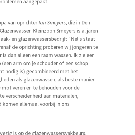
problemen aangepakt.
opa van oprichter
Ian Smeyers
, die in Den
lazenwasser. Kleinzoon Smeyers is al jaren
k- en glazenwassersbedrijf: “Nelis staat
anaf de oprichting proberen wij jongeren te
r is dan alleen een raam wassen. Ik zie een
p (een arm om je schouder of een schop
nt nodig is) gecombineerd met het
gheden als glazenwassen, als beste manier
e motiveren en te behouden voor de
ote verscheidenheid aan materialen,
 komen allemaal voorbij in ons
nwezig is op de glazenwassersvakbeurs.