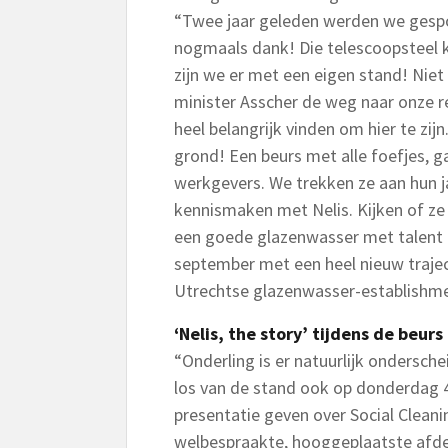
“Twee jaar geleden werden we ges
nogmaals dank! Die telescoopsteel krij
zijn we er met een eigen stand! Niet
minister Asscher de weg naar onze 
heel belangrijk vinden om hier te zij
grond! Een beurs met alle foefjes, ga
werkgevers. We trekken ze aan hun jas
kennismaken met Nelis. Kijken of ze
een goede glazenwasser met talent z
september met een heel nieuw traje
Utrechtse glazenwasser-establishme
‘Nelis, the story’ tijdens de beurs
“Onderling is er natuurlijk ondersch
los van de stand ook op donderdag 4
presentatie geven over Social Cleani
welbespraakte, hooggeplaatste afde