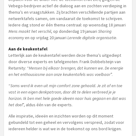
Vebego-bedrijven actief de dialoog aan en zochten verdieping in
thema’s en vraagstukken. Zij brachten verschillende partijen aan
netwerktafels samen, om vandaaruit de toekomst te schrijven.
Iedere dag stond er één thema centraal: op woensdag 18 januari
Mens maakt het verschil
, op donderdag 19 januari
Sharing
economy
en op vrijdag 20 januari
Lerende digitale organisatie
.
Aan de keukentafel
Letterlijk aan de keukentafel werden deze thema’s uitgediept
door diverse experts en tafelgenoten. Frank Dobbelsteijn van
Returnity: “
Mensen bij elkaar brengen, dat kunnen we. De energie
en het enthousiasme aan onze keukentafels was voelbaar
”.
“
Soms werd ik even uit mijn comfort zone gehaald. Je zit af en toe
vast in een eigen denkpatroon, door dit te delen verbreed je je
horizon. Ik ben met hele goede ideeën naar huis gegaan en dat was
het doel
”, aldus één van de experts.
Alle inspiratie, ideeën en inzichten worden op dit moment
gebundeld tot een geheel en vervolgens verspreid, zodat voor
iedereen helder is wat we in de toekomst op ons bord krijgen.