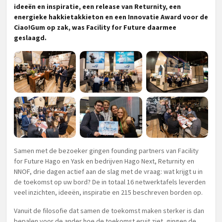
ideeën en inspiratie, een release van Returnity, een
energieke hakkietakkieton en een Innovatie Award voor de
Ciao!Gum op zak, was Facility for Future daarmee
geslaagd.
Samen met de bezoeker gingen founding partners van Facility
for Future Hago en Yask en bedrijven Hago Next, Returnity en
NNOF, drie dagen actief aan de slag met de vraag: wat krijgt u in
de toekomst op uw bord? De in totaal 16 netwerktafels leverden
veel inzichten, ideeën, inspiratie en 215 beschreven borden op.
Vanuit de filosofie dat samen de toekomst maken sterker is dan
bepalen voor de ander hoe de toekomst eruit ziet, gingen de