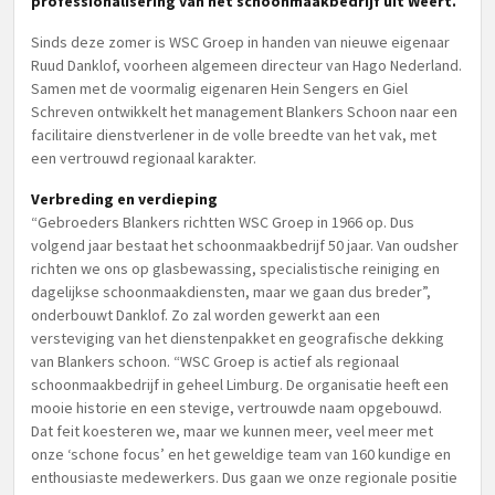
professionalisering van het schoonmaakbedrijf uit Weert.
Sinds deze zomer is WSC Groep in handen van nieuwe eigenaar
Ruud Danklof, voorheen algemeen directeur van Hago Nederland.
Samen met de voormalig eigenaren Hein Sengers en Giel
Schreven ontwikkelt het management Blankers Schoon naar een
facilitaire dienstverlener in de volle breedte van het vak, met
een vertrouwd regionaal karakter.
Verbreding en verdieping
“Gebroeders Blankers richtten WSC Groep in 1966 op. Dus
volgend jaar bestaat het schoonmaakbedrijf 50 jaar. Van oudsher
richten we ons op glasbewassing, specialistische reiniging en
dagelijkse schoonmaakdiensten, maar we gaan dus breder”,
onderbouwt Danklof. Zo zal worden gewerkt aan een
versteviging van het dienstenpakket en geografische dekking
van Blankers schoon. “WSC Groep is actief als regionaal
schoonmaakbedrijf in geheel Limburg. De organisatie heeft een
mooie historie en een stevige, vertrouwde naam opgebouwd.
Dat feit koesteren we, maar we kunnen meer, veel meer met
onze ‘schone focus’ en het geweldige team van 160 kundige en
enthousiaste medewerkers. Dus gaan we onze regionale positie