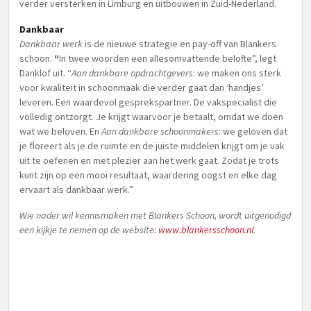
verder versterken in Limburg en uitbouwen in Zuid-Nederland.
Dankbaar
Dankbaar werk
is de nieuwe strategie en pay-off van Blankers
schoon.
“
In twee woorden een allesomvattende belofte”, legt
Danklof uit. “
Aan dankbare opdrachtgevers
: we maken ons sterk
voor kwaliteit in schoonmaak die verder gaat dan ‘handjes’
leveren. Een waardevol gesprekspartner. De vakspecialist die
volledig ontzorgt. Je krijgt waarvoor je betaalt, omdat we doen
wat we beloven. En
Aan dankbare schoonmakers
: we geloven dat
je floreert als je de ruimte en de juiste middelen krijgt om je vak
uit te oefenen en met plezier aan het werk gaat. Zodat je trots
kunt zijn op een mooi resultaat, waardering oogst en elke dag
ervaart als dankbaar werk.”
Wie nader wil kennismaken met Blankers Schoon, wordt uitgenodigd
een kijkje te nemen op de website:
www.blankersschoon.nl
.