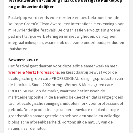
festivalweide en -camping maakt de dertigste Pukkelpop
nog milieuvriendelijker.
Pukkelpop werd reeds voor eerdere edities bekroond met de
Yourope Green’n’Clean Award, een internationale erkenning voor
milieuvriendelijke festivals. De organisatie vervolgt zijn groene
pad met talrijke verbeteringen en nieuwigheden, dankzij een
integraal milieuplan, waarin ook duurzame onderhoudsproducten
thuishoren.
Bewuste keuze
Het festival gaat daarom voor deze editie samenwerken met
Werner & Mertz Professional
en kiest daarbij bewust voor de
ecologische green care PROFESSIONAL reinigingsproducten van
de fabrikant. Sinds 2002 brengt Werner & Mertz green care
PROFESSIONAL op de markt, waarmee het intussen de
marktleiderspositie in de Benelux bekleedt en dat is uitgegroeid
tot hét ecologische reinigingsmiddelenmerk voor professioneel
gebruik. Deze producten zijn uit hernieuwbare en plantaardige
grondstoffen samengesteld en hebben een snelle en volledige
biologische afbreekbaarheid. Kortom: uit de natuur, van de
natuur, naar de natuur.