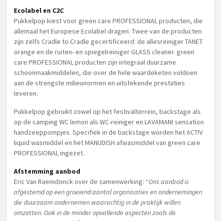
Ecolabel en C2C
Pukkelpop kiest voor green care PROFESSIONAL producten, die
allemaal het Europese Ecolabel dragen. Twee van de producten
zijn zelfs Cradle to Cradle gecertificeerd: de allesreiniger TANET
orange en de ruiten- en spiegelreiniger GLASS cleaner. green
care PROFESSIONAL producten zijn integraal duurzame
schoonmaakmiddelen, die over de hele waardeketen voldoen
aan de strengste milieunormen en uitstekende prestaties
leveren.
Pukkelpop gebruikt zowel op het festivalterrein, backstage als
op de camping WC lemon als WC-reiniger en LAVAMANI sensation
handzeeppompjes. Specifiek in de backstage worden het ACTIV
liquid wasmiddel en het MANUDISH afwasmiddel van green care
PROFESSIONAL ingezet.
Afstemming aanbod
Eric Van Raemdonck over de samenwerking: “
Ons aanbod is
afgestemd op een groeiend aantal organisaties en ondernemingen
die duurzaam ondernemen waarachtig in de praktijk willen
omzetten. Ook in de minder opvallende aspecten zoals de