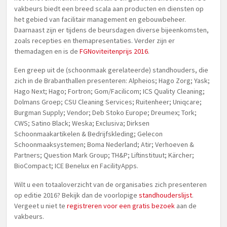
vakbeurs biedt een breed scala aan producten en diensten op
het gebied van facilitair management en gebouwbeheer.
Daarnaast zijn er tijdens de beursdagen diverse bijeenkomsten,
zoals recepties en themapresentaties. Verder zijn er
themadagen en is de
FGNoviteitenprijs 2016
.
Een greep uit de (schoonmaak gerelateerde) standhouders, die
zich in de Brabanthallen presenteren: Alpheios; Hago Zorg; Yask;
Hago Next; Hago; Fortron; Gom/Facilicom; ICS Quality Cleaning;
Dolmans Groep; CSU Cleaning Services; Ruitenheer; Uniqcare;
Burgman Supply; Vendor; Deb Stoko Europe; Dreumex; Tork;
CWS; Satino Black; Weska; Exclusiva; Dirksen
Schoonmaakartikelen & Bedrijfskleding; Gelecon
Schoonmaaksystemen; Boma Nederland; Atir; Verhoeven &
Partners; Question Mark Group; TH&P; Liftinstituut; Kärcher;
BioCompact; ICE Benelux en FacilityApps.
Wilt u een totaaloverzicht van de organisaties zich presenteren
op editie 2016? Bekijk dan de voorlopige
standhouderslijst
.
Vergeet u niet te
registreren voor een gratis bezoek
aan de
vakbeurs.