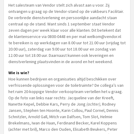
Het salesteam van Vendor stelt zich alvast aan u voor. Zij
ontvangen u graag op de Vendor-stand op de vakbeurs Facilitair.
De verbrede dienstverlening en persoonlijke aandacht staan
centraal op de stand. Want sinds 1 september staat Vendor
zeven dagen per week klaar voor alle klanten. Dit betekent dat
de klantenservice via 0800-0448 en per mail
welkom@vendor.nl
te bereiken is op werkdagen van 8.00 uur tot 21.00 uur (vrijdag tot
20.00 uur), zaterdag van 9.00 uur tot 18.00 uur en zondag van
12.00 uur tot 18.00 uur. Daarnaast kunnen ook leveringen en
dienstverlening plaatsvinden in de avond en het weekend.
Wie is wie?
Hoe kunnen bedrijven en organisaties altijd beschikken over
verfrissende oplossingen voor de toiletruimte? De collega’s van
het ruim 20-koppige Vendor verkoopteam vertellen het u graag.
Op de foto van links naar rechts: Jacqueline van der Kreeft,
Nanette Kepel, Debbie Kars, Perry de Jong
(achter),
Rodney
Jansen, Stephen ten Hoonte, Karin Collou, Paul Cornel, Dennis
Schnitzler, Arnold Gall, Mitch van Dalfsen, Tom Slot, Helmie
Brekelmans, Iwan de Haan, Ferdinand Becker, Karel Koppens
(achter met bril), Marco den Ouden, Elisabeth Beukers, Peter