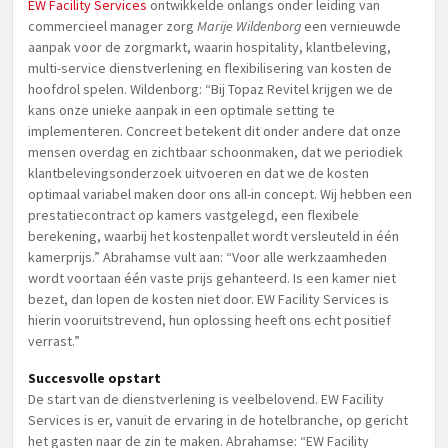
EW Facility Services
ontwikkelde onlangs onder leiding van
commercieel manager zorg
Marije Wildenborg
een vernieuwde
aanpak voor de zorgmarkt, waarin hospitality, klantbeleving,
multi-service dienstverlening en flexibilisering van kosten de
hoofdrol spelen. Wildenborg: “Bij Topaz Revitel krijgen we de
kans onze unieke aanpak in een optimale setting te
implementeren. Concreet betekent dit onder andere dat onze
mensen overdag en zichtbaar schoonmaken, dat we periodiek
klantbelevingsonderzoek uitvoeren en dat we de kosten
optimaal variabel maken door ons all-in concept. Wij hebben een
prestatiecontract op kamers vastgelegd, een flexibele
berekening, waarbij het kostenpallet wordt versleuteld in één
kamerprijs.” Abrahamse vult aan: “Voor alle werkzaamheden
wordt voortaan één vaste prijs gehanteerd. Is een kamer niet
bezet, dan lopen de kosten niet door. EW Facility Services is
hierin vooruitstrevend, hun oplossing heeft ons echt positief
verrast.”
Succesvolle opstart
De start van de dienstverlening is veelbelovend. EW Facility
Services is er, vanuit de ervaring in de hotelbranche, op gericht
het gasten naar de zin te maken. Abrahamse: “EW Facility