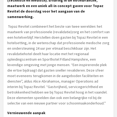
(technisch en medisch). Ervaring in de hotelbranche,
maatwerk en een uniek all-in concept gaven voor Topaz
Revitel de doorslag voor het aangaan van de
samenwerking.
Topaz Revitel combineert het beste van twee werelden: het
maatwerk van professionele (revalidatie)zorg en het comfort van
een hotelverblijf. Herstellen doen gasten bij Topaz Revitel in een
hotelsetting, in de wetenschap dat professionele medische zorg
en ondersteuning 24 uur per etmaal beschikbaar zijn. Het
revalidatiehotel deelt haar locatie met het regionaal
opleidingscentrum en Sporthotel Fitland Hampshire, een
levendige omgeving met jonge mensen. “Een inspirerende plek
die ertoe bijdraagt dat gasten sneller revalideren. Deze sfeer
moet eveneens terugkomen in de aangeboden faciliteiten en
diensten”, aldus Alice Abrahamse, manager Operations ad
interim bij Topaz Revitel. “Gastvrijheid, servicegerichtheid en
betrokkenheid hebben we bij Topaz Revitel hoog in het vaandel.
Deze elementen speelden dan ook een belangrijke rol bij de
selectie van een nieuwe partner voor schoonmaakonderhoud.”
Vernieuwende aanpak