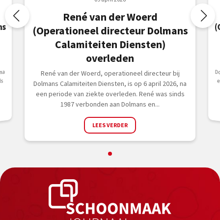
René van der Woerd
ns
(Operationeel directeur Dolmans
Calamiteiten Diensten)
overleden
na
René van der Woerd, operationeel directeur bij
ds
Dolmans Calamiteiten Diensten, is op 6 april 2026, na
een periode van ziekte overleden. René was sinds
1987 verbonden aan Dolmans en...
LEES VERDER