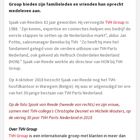
Group bieden zijn familieleden en vrienden hun oprecht
medeleven aan.
Sjaak van Reedeis 82 jaar geworden. Hij vervoegde
TVH Group
in
1988. “Zijn kennis, expertise en connecties hielpen ons bedrijf de
eerste stappen te zetten op de Nederlandse markt”, aldus Jan
Pottie, salesmanager Benelux bij TVH. “Zo heeft hij mee het
fundament gelegd voor de verdere uitbouw van TVH Parts
Nederland, ook gekend als Heftruck Onderdelen Nederland
(HON).” Sjaak van Reede werkte als directeur van HON bij TVH
Group.
Op 4 oktober 2018 bezocht Sjaak van Reede nog het TVH-
hoofdkantoor in Waregem (België). Hij was er uitgenodigd ter ere
van het 30-jarige bestaan van TVH Parts Nederland.
Op de foto Sjaak van Reede (tweede van rechts) en zijn vrouw,
samen met TVH-collega’s Christophe Desmet en Michele Wouters, op
de viering 30 jaar TVH Parts Nederland in 2018
Over TVH Group
TVH Group
is een internationale groep met klanten in meer dan