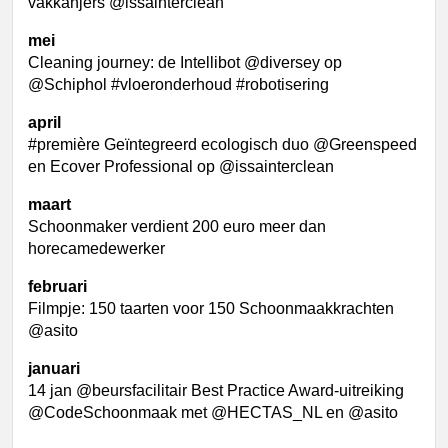
vakkanjers @issainterclean
mei
Cleaning journey: de Intellibot @diversey op
@Schiphol #vloeronderhoud #robotisering
april
#première Geïntegreerd ecologisch duo @Greenspeed
en Ecover Professional op @issainterclean
maart
Schoonmaker verdient 200 euro meer dan
horecamedewerker
februari
Filmpje: 150 taarten voor 150 Schoonmaakkrachten
@asito
januari
14 jan @beursfacilitair Best Practice Award-uitreiking
@CodeSchoonmaak met @HECTAS_NL en @asito