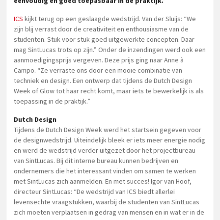
eenvoudig en goed toepasbaar in de praktijk.”
ICS
kijkt terug op een geslaagde wedstrijd. Van der Sluijs: “We
zijn blij verrast door de creativiteit en enthousiasme van de
studenten. Stuk voor stuk goed uitgewerkte concepten. Daar
mag SintLucas trots op zijn.” Onder de inzendingen werd ook een
aanmoedigingsprijs vergeven. Deze prijs ging naar Anne à
Campo. “Ze verraste ons door een mooie combinatie van
techniek en design. Een ontwerp dat tijdens de Dutch Design
Week of Glow tot haar recht komt, maar iets te bewerkelijk is als
toepassing in de praktijk.”
Dutch Design
Tijdens de Dutch Design Week werd het startsein gegeven voor
de designwedstrijd. Uiteindelijk bleek er iets meer energie nodig
en werd de wedstrijd verder uitgezet door het projectbureau
van SintLucas. Bij dit interne bureau kunnen bedrijven en
ondernemers die het interessant vinden om samen te werken
met SintLucas zich aanmelden. En met succes! Igor van Hoof,
directeur SintLucas: “De wedstrijd van ICS biedt allerlei
levensechte vraagstukken, waarbij de studenten van SintLucas
zich moeten verplaatsen in gedrag van mensen en in wat er in de