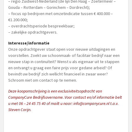
– regio Zuidwest-Nederland (de lijn Den Haag – Zoetermeer –
Gouda – Rotterdam – Gorinchem – Dordrecht);
– focus op bedrijven met omzetindicatie tussen € 400.000 –
€1.200.000;
– overdrachtsperiode bespreekbaar;
– zakelijke opdrachtgevers.
Interesse/informatie
Onze opdrachtgever staat open voor nieuwe uitdagingen en
voorstellen. Zoekt uw schoonmaak- of facilitair bedrijf naar een
nieuwe stap in continuïteit? Wenst u als eigenaar uit te stappen
en ontvangt u graag een faire prijs voor gedane arbeid? Of
bevindt uw bedrijf zich wellicht financieel in zwaar weer?
Schroom niet om contact op te nemen.
Deze koopomschrijving is een exclusiviteitsopdracht van
CompanyCure Bedrijfsovername. Voor contact en/of informatie belt
u met 06 – 24 45 75 40 of mailt u naar:
info@companycure.nl
t.a.v.
Steven Corijn.