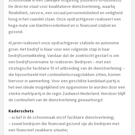
schoonmaak in een zakelijke omgeving (business-to-business).
De directie staat voor kwalitatieve dienstverlening, waarbij
flexibiliteit, service, een sociaal personeelsbeleid en veiligheid
hoog in het vaandel staan. Onze opdrachtgever realiseert een
hoge mate van klanttevredenheid en is financieel stabiel en
gezond.
Al jaren realiseert onze opdrachtgever stabiele en autonome
groei. Het bedrijf is klaar voor een volgende stap in haar
bedrijfsontwikkeling. Vandaar dat de zoektocht gestart is om
een bedrijfsovername te realiseren. Bedrijven – met een
strategische facilitaire fit of uitbreiding van de dienstverlening –
die bijvoorbeeld met continuïteitsvraagstukken zitten, komen
hiervoor in aanmerking. Voor een geschikte kandidaat-partij is
het een ideale mogelijkheid om opgenomen te worden door een
sterke marktpartij in de regio Zuidwest-Nederland. Hierdoor blijft
de continuïteit van de dienstverlening gewaarborgd.
Kaderschets
– actief in de schoonmaak en/of facilitaire dienstverlening;
– zowel bedrijven die financieel gezond zijn als bedrijven met
een financieel zwakkere situatie;