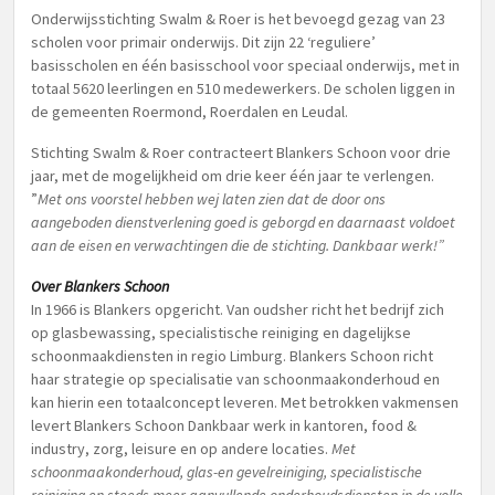
Onderwijsstichting Swalm & Roer is het bevoegd gezag van 23
scholen voor primair onderwijs. Dit zijn 22 ‘reguliere’
basisscholen en één basisschool voor speciaal onderwijs, met in
totaal 5620 leerlingen en 510 medewerkers. De scholen liggen in
de gemeenten Roermond, Roerdalen en Leudal.
Stichting Swalm & Roer contracteert Blankers Schoon voor drie
jaar, met de mogelijkheid om drie keer één jaar te verlengen.
”
Met ons voorstel hebben wej laten zien dat de door ons
aangeboden dienstverlening goed is geborgd en daarnaast voldoet
aan de eisen en verwachtingen die de stichting. Dankbaar werk!”
Over Blankers Schoon
In 1966 is Blankers opgericht. Van oudsher richt het bedrijf zich
op glasbewassing, specialistische reiniging en dagelijkse
schoonmaakdiensten in regio Limburg. Blankers Schoon richt
haar strategie op specialisatie van schoonmaakonderhoud en
kan hierin een totaalconcept leveren. Met betrokken vakmensen
levert Blankers Schoon Dankbaar werk in kantoren, food &
industry, zorg, leisure en op andere locaties.
Met
schoonmaakonderhoud, glas-en gevelreiniging, specialistische