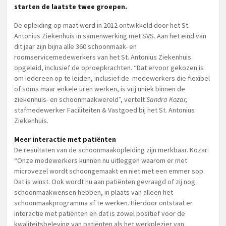
starten de laatste twee groepen.
De opleiding op maat werd in 2012 ontwikkeld door het St.
Antonius Ziekenhuis in samenwerking met SVS. Aan het eind van
dit jaar zijn bijna alle 360 schoonmaak- en
roomservicemedewerkers van het St. Antonius Ziekenhuis
opgeleid, inclusief de oproepkrachten. “Dat ervoor gekozen is
om iedereen op te leiden, inclusief de medewerkers die flexibel
of soms maar enkele uren werken, is vrij uniek binnen de
ziekenhuis- en schoonmaakwereld”, vertelt
Sandra Kozar,
stafmedewerker Faciliteiten & Vastgoed bij het St. Antonius
Ziekenhuis.
Meer interactie met patiënten
De resultaten van de schoonmaakopleiding zijn merkbaar. Kozar:
“Onze medewerkers kunnen nu uitleggen waarom er met
microvezel wordt schoongemaakt en niet met een emmer sop.
Dat is winst. Ook wordt nu aan patiënten gevraagd of zij nog
schoonmaakwensen hebben, in plaats van alleen het
schoonmaakprogramma af te werken. Hierdoor ontstaat er
interactie met patiënten en dat is zowel positief voor de
kwaliteitsbeleving van patiënten als het werkplezier van