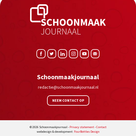
Schoonmaakjournaal
redactie@schoonmaakjournaal.nl
NEEM CONTACT OP
© 2026 Schoonmaakjournaal -
Privacy statement
-
Contact
webdesign & development:
FourBottles Design