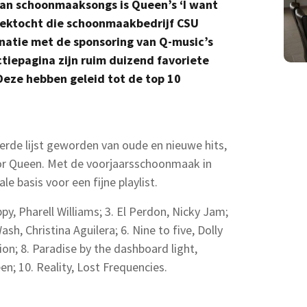
 van schoonmaaksongs is Queen’s ‘I want
oektocht die s
choonmaakbedrijf CSU
inatie met de sponsoring van Q-music’s
ctiepagina zijn ruim duizend favoriete
ze hebben geleid tot de top 10
eerde lijst geworden van oude en nieuwe hits,
or Queen. Met de voorjaarsschoonmaak in
le basis voor een fijne playlist.
ppy, Pharell Williams; 3. El Perdon, Nicky Jam;
ash, Christina Aguilera; 6. Nine to five, Dolly
on; 8. Paradise by the dashboard light,
n; 10. Reality, Lost Frequencies.