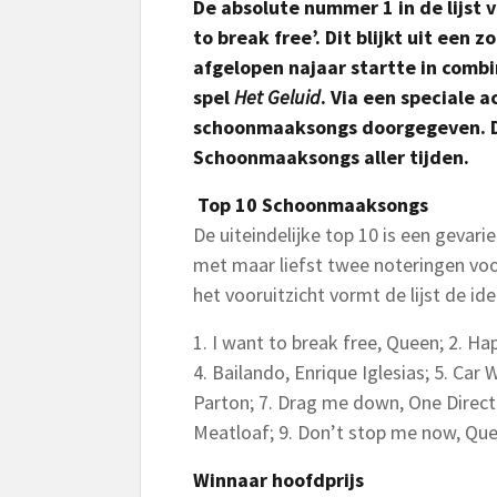
De absolute nummer 1 in de lijst
to break free’. Dit blijkt uit een z
afgelopen najaar startte in comb
spel
Het Geluid
.
Via een speciale a
schoonmaaksongs doorgegeven. De
Schoonmaaksongs aller tijden.
Top 10 Schoonmaaksongs
De uiteindelijke top 10 is een gevari
met maar liefst twee noteringen vo
het vooruitzicht vormt de lijst de idea
1. I want to break free, Queen; 2. Ha
4. Bailando, Enrique Iglesias; 5. Car W
Parton; 7. Drag me down, One Directi
Meatloaf; 9. Don’t stop me now, Quee
Winnaar hoofdprijs