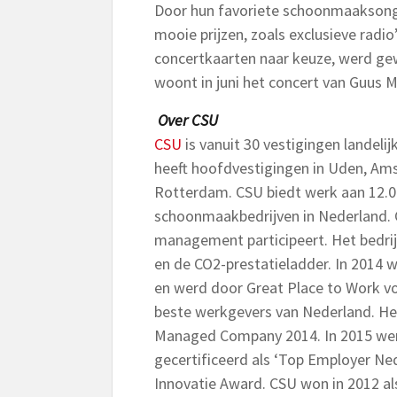
Door hun favoriete schoonmaaksong
mooie prijzen, zoals exclusieve radio
concertkaarten naar keuze, werd g
woont in juni het concert van Guus M
Over CSU
CSU
is vanuit 30 vestigingen landel
heeft hoofdvestigingen in Uden, Ams
Rotterdam. CSU biedt werk aan 12.0
schoonmaakbedrijven in Nederland. C
management participeert. Het bedrij
en de CO2-prestatieladder. In 2014 
en werd door Great Place to Work v
beste werkgevers van Nederland. Het
Managed Company 2014. In 2015 werd
gecertificeerd als ‘Top Employer Ne
Innovatie Award. CSU won in 2012 a