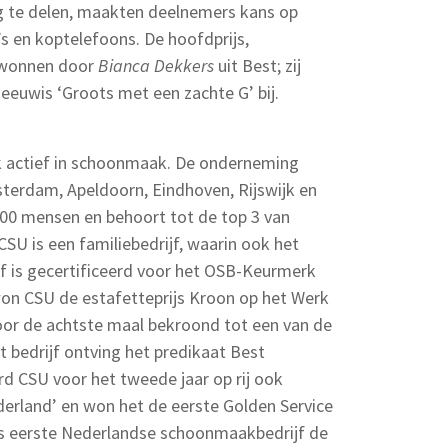
 te delen, maakten deelnemers kans op
’s en koptelefoons. De hoofdprijs,
ewonnen door
Bianca Dekkers
uit Best; zij
eeuwis ‘Groots met een zachte G’ bij.
ijk actief in schoonmaak. De onderneming
terdam, Apeldoorn, Eindhoven, Rijswijk en
00 mensen en behoort tot de top 3 van
SU is een familiebedrijf, waarin ook het
f is gecertificeerd voor het OSB-Keurmerk
won CSU de estafetteprijs Kroon op het Werk
oor de achtste maal bekroond tot een van de
 bedrijf ontving het predikaat Best
 CSU voor het tweede jaar op rij ook
derland’ en won het de eerste Golden Service
ls eerste Nederlandse schoonmaakbedrijf de