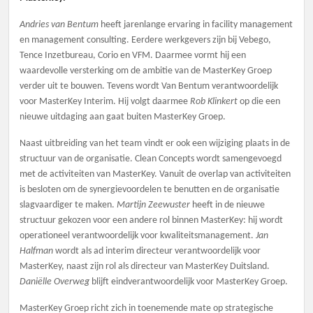
Andries van Bentum
heeft jarenlange ervaring in facility management
en management consulting. Eerdere werkgevers zijn bij Vebego,
Tence Inzetbureau, Corio en VFM. Daarmee vormt hij een
waardevolle versterking om de ambitie van de MasterKey Groep
verder uit te bouwen. Tevens wordt Van Bentum verantwoordelijk
voor MasterKey Interim. Hij volgt daarmee
Rob Klinkert
op die een
nieuwe uitdaging aan gaat buiten MasterKey Groep.
Naast uitbreiding van het team vindt er ook een wijziging plaats in de
structuur van de organisatie. Clean Concepts wordt samengevoegd
met de activiteiten van MasterKey. Vanuit de overlap van activiteiten
is besloten om de synergievoordelen te benutten en de organisatie
slagvaardiger te maken.
Martijn Zeewuster
heeft in de nieuwe
structuur gekozen voor een andere rol binnen MasterKey: hij wordt
operationeel verantwoordelijk voor kwaliteitsmanagement.
Jan
Halfman
wordt als ad interim directeur verantwoordelijk voor
MasterKey, naast zijn rol als directeur van MasterKey Duitsland.
Daniëlle Overweg
blijft eindverantwoordelijk voor MasterKey Groep.
MasterKey Groep richt zich in toenemende mate op strategische