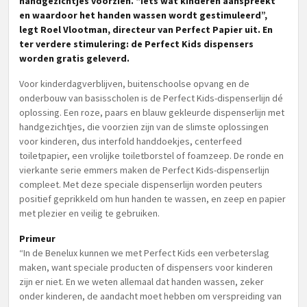
handgezichtjes voorzien. “Iets wat kinderen aanspreekt
en waardoor het handen wassen wordt gestimuleerd”,
legt Roel Vlootman, directeur van Perfect Papier uit. En
ter verdere stimulering: de Perfect Kids dispensers
worden gratis geleverd.
Voor kinderdagverblijven, buitenschoolse opvang en de
onderbouw van basisscholen is de Perfect Kids-dispenserlijn dé
oplossing. Een roze, paars en blauw gekleurde dispenserlijn met
handgezichtjes, die voorzien zijn van de slimste oplossingen
voor kinderen, dus interfold handdoekjes, centerfeed
toiletpapier, een vrolijke toiletborstel of foamzeep. De ronde en
vierkante serie emmers maken de Perfect Kids-dispenserlijn
compleet. Met deze speciale dispenserlijn worden peuters
positief geprikkeld om hun handen te wassen, en zeep en papier
met plezier en veilig te gebruiken.
Primeur
“In de Benelux kunnen we met Perfect Kids een verbeterslag
maken, want speciale producten of dispensers voor kinderen
zijn er niet. En we weten allemaal dat handen wassen, zeker
onder kinderen, de aandacht moet hebben om verspreiding van