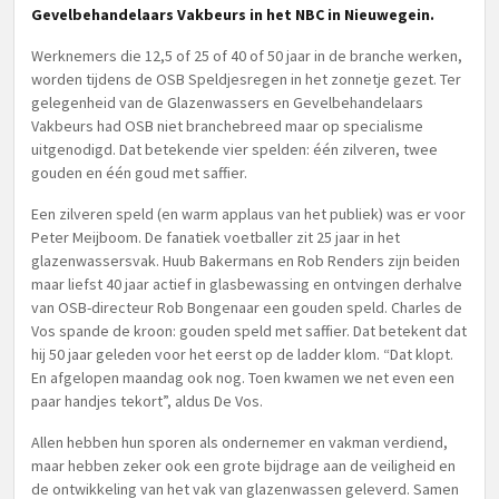
Gevelbehandelaars Vakbeurs in het NBC in Nieuwegein.
Werknemers die 12,5 of 25 of 40 of 50 jaar in de branche werken,
worden tijdens de OSB Speldjesregen in het zonnetje gezet. Ter
gelegenheid van de Glazenwassers en Gevelbehandelaars
Vakbeurs had OSB niet branchebreed maar op specialisme
uitgenodigd. Dat betekende vier spelden: één zilveren, twee
gouden en één goud met saffier.
Een zilveren speld (en warm applaus van het publiek) was er voor
Peter Meijboom. De fanatiek voetballer zit 25 jaar in het
glazenwassersvak. Huub Bakermans en Rob Renders zijn beiden
maar liefst 40 jaar actief in glasbewassing en ontvingen derhalve
van OSB-directeur Rob Bongenaar een gouden speld. Charles de
Vos spande de kroon: gouden speld met saffier. Dat betekent dat
hij 50 jaar geleden voor het eerst op de ladder klom. “Dat klopt.
En afgelopen maandag ook nog. Toen kwamen we net even een
paar handjes tekort”, aldus De Vos.
Allen hebben hun sporen als ondernemer en vakman verdiend,
maar hebben zeker ook een grote bijdrage aan de veiligheid en
de ontwikkeling van het vak van glazenwassen geleverd. Samen