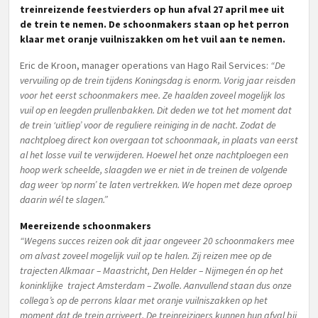
treinreizende feestvierders op hun afval 27 april mee uit
de trein te nemen. De schoonmakers staan op het perron
klaar met oranje vuilniszakken om het vuil aan te nemen.
Eric de Kroon, manager operations van Hago Rail Services:
“De
vervuiling op de trein tijdens Koningsdag is enorm. Vorig jaar reisden
voor het eerst schoonmakers mee. Ze haalden zoveel mogelijk los
vuil op en leegden prullenbakken. Dit deden we tot het moment dat
de trein ‘uitliep’ voor de reguliere reiniging in de nacht. Zodat de
nachtploeg direct kon overgaan tot schoonmaak, in plaats van eerst
al het losse vuil te verwijderen. Hoewel het onze nachtploegen een
hoop werk scheelde, slaagden we er niet in de treinen de volgende
dag weer ‘op norm’ te laten vertrekken. We hopen met deze oproep
daarin wél te slagen.”
Meereizende schoonmakers
“Wegens succes reizen ook dit jaar ongeveer 20 schoonmakers mee
om alvast zoveel mogelijk vuil op te halen. Zij reizen mee op de
trajecten Alkmaar – Maastricht, Den Helder – Nijmegen én op het
koninklijke traject Amsterdam – Zwolle. Aanvullend staan dus onze
collega’s op de perrons klaar met oranje vuilniszakken op het
moment dat de trein arriveert. De treinreizigers kunnen hun afval bij