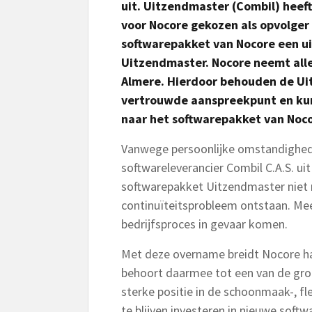
uit.
Uitzendmaster (Combil) heeft
voor Nocore gekozen als opvolger
softwarepakket van Nocore een ui
Uitzendmaster. Nocore neemt all
Almere. Hierdoor behouden de Ui
vertrouwde aanspreekpunt en kun
naar het softwarepakket van Noc
Vanwege persoonlijke omstandighede
softwareleverancier Combil C.A.S. ui
softwarepakket Uitzendmaster niet 
continuïteitsprobleem ontstaan. Mee
bedrijfsproces in gevaar komen.
Met deze overname breidt Nocore haar
behoort daarmee tot een van de groo
sterke positie in de schoonmaak-, fl
te blijven investeren in nieuwe soft