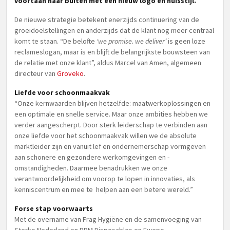
voortaan naar buiten met een nieuw logo en huisstijl.
De nieuwe strategie betekent enerzijds continuering van de
groeidoelstellingen en anderzijds dat de klant nog meer centraal
komt te staan. “De belofte
‘we promise. we deliver’
is geen loze
reclameslogan, maar is en blijft de belangrijkste bouwsteen van
de relatie met onze klant”, aldus Marcel van Amen, algemeen
directeur van
Groveko
.
Liefde voor schoonmaakvak
“Onze kernwaarden blijven hetzelfde: maatwerkoplossingen en
een optimale en snelle service. Maar onze ambities hebben we
verder aangescherpt. Door sterk leiderschap te verbinden aan
onze liefde voor het schoonmaakvak willen we de absolute
marktleider zijn en vanuit lef en ondernemerschap vormgeven
aan schonere en gezondere werkomgevingen en -
omstandigheden. Daarmee benadrukken we onze
verantwoordelijkheid om voorop te lopen in innovaties, als
kenniscentrum en mee te helpen aan een betere wereld.”
Forse stap voorwaarts
Met de overname van Frag Hygiëne en de samenvoeging van