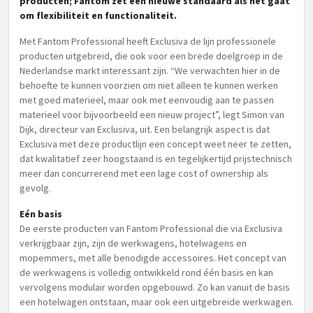
producten; Fantom zet een nieuwe standaard als het gaat
om flexibiliteit en functionaliteit.
Met Fantom Professional heeft Exclusiva de lijn professionele
producten uitgebreid, die ook voor een brede doelgroep in de
Nederlandse markt interessant zijn. “We verwachten hier in de
behoefte te kunnen voorzien om niet alleen te kunnen werken
met goed materieel, maar ook met eenvoudig aan te passen
materieel voor bijvoorbeeld een nieuw project”, legt Simon van
Dijk, directeur van Exclusiva, uit. Een belangrijk aspect is dat
Exclusiva met deze productlijn een concept weet neer te zetten,
dat kwalitatief zeer hoogstaand is en tegelijkertijd prijstechnisch
meer dan concurrerend met een lage cost of ownership als
gevolg.
Eén basis
De eerste producten van Fantom Professional die via Exclusiva
verkrijgbaar zijn, zijn de werkwagens, hotelwagens en
mopemmers, met alle benodigde accessoires. Het concept van
de werkwagens is volledig ontwikkeld rond één basis en kan
vervolgens modulair worden opgebouwd. Zo kan vanuit de basis
een hotelwagen ontstaan, maar ook een uitgebreide werkwagen.