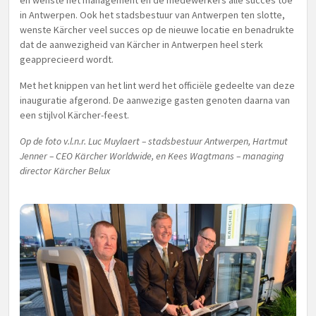
en wenste het management en de medewerkers alle succes toe
in Antwerpen. Ook het stadsbestuur van Antwerpen ten slotte,
wenste Kärcher veel succes op de nieuwe locatie en benadrukte
dat de aanwezigheid van Kärcher in Antwerpen heel sterk
geapprecieerd wordt.
Met het knippen van het lint werd het officiële gedeelte van deze
inauguratie afgerond. De aanwezige gasten genoten daarna van
een stijlvol Kärcher-feest.
Op de foto v.l.n.r. Luc Muylaert – stadsbestuur Antwerpen, Hartmut
Jenner – CEO Kärcher Worldwide, en Kees Wagtmans – managing
director Kärcher Belux