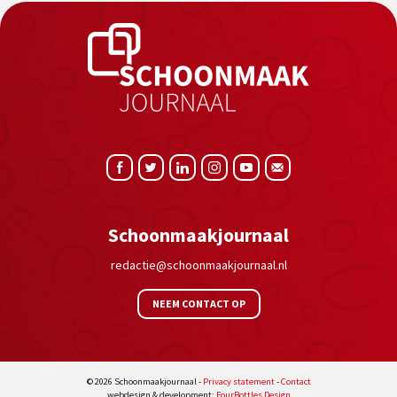
Schoonmaakjournaal
redactie@schoonmaakjournaal.nl
NEEM CONTACT OP
© 2026 Schoonmaakjournaal -
Privacy statement
-
Contact
webdesign & development:
FourBottles Design