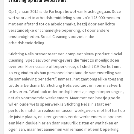
stichting op haar website uit.
Op 1 januari 2015 is de Participatiewet van kracht gegaan. Deze
wet voorziet in arbeidsbemiddeling voor zo’n 125.000 mensen
met een afstand tot de arbeidsmarkt, hetzij door een lichte
verstandelijke of lichamelijke beperking, of door andere
omstandigheden. Social Cleaning voorziet in die
arbeidsbemiddeling.
Stichting Nelis presenteert een compleet nieuw product: Social
Cleaning. Speciaal voor werkgevers die “niet zo moeilijk doen
over een klein krassie of beperkinkie, of slecht C.V. Die het niet
zo erg vinden als hun personeelsbestand de samenstelling van
de samenleving benadert.”. Immers, het gaat omgelijke toegang
tot de arbeidsmarkt. Stichting Nelis voorziet erin om maatwerk
te leveren. “Want ook ieder bedrijf heeft zijn eigen beperkingen,
net als voornoemde werknemers. Maar met een beetje goede
wil en ouderwets speurwerk is Stichting Nelis in staat een
perfecte match te realiseren tussen werkgevers met het hart op
de juiste plaats, en zeer gemotiveerde werknemers-in-spe met
een klein deukje hier en daar. Natuurlijk zitten er wat haken en
ogen aan, maar het aannemen van iemand met een beperking