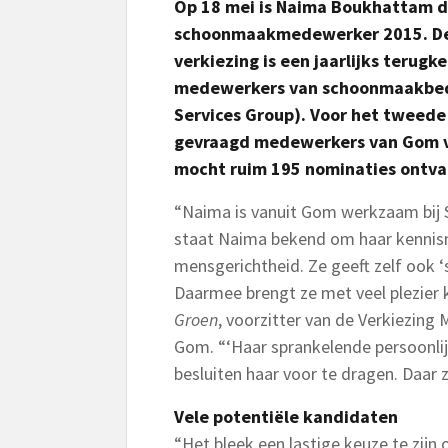
Op 18 mei is Naima Boukhattam d
schoonmaakmedewerker 2015. De 
verkiezing is een jaarlijks terug
medewerkers van schoonmaakbedr
Services Group). Voor het tweede
gevraagd medewerkers van Gom vo
mocht ruim 195 nominaties ontv
“Naima is vanuit Gom werkzaam bij 
staat Naima bekend om haar kennis
mensgerichtheid. Ze geeft zelf ook 
Daarmee brengt ze met veel plezier k
Groen
, voorzitter van de Verkiezing
Gom. “‘Haar sprankelende persoonli
besluiten haar voor te dragen. Daar zi
Vele potentiële kandidaten
“Het bleek een lastige keuze te zij