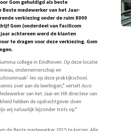
oor Gom gehuldigd als beste
Beste medewerker van het Jaar-
kerende verkiezing onder de ruim 8000
ijf Gom (onderdeel van Facilicom
 jaar achtereen werd de klanten
or te dragen voor deze verkiezing. Gom
angen.
Summa college in Eindhoven. Op deze locatie
niveau, ondernemerschap en
‘schoonmaak’-les op deze praktijkschool.
ennis over aan de leerlingen,” vertelt
Aura
 Medewerker van het Jaar en HR directeur van
jkheid hebben de opdrachtgever doen
jn wij natuurlijk bijzonder trots op.”
n om de Beste medewerker 2015 te kiezen. Alle