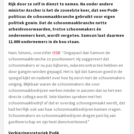
Rijk door ze zelf in dienst te nemen. Na onder andere
minister Asscher is het de zoveelste keer, dat een PvdA-
politicus de schoonmaakbranche gebruikt voor eigen
politiek gewin. Dat de schoonmaakbranche nette
arbeidsvoorwaarden, trotse schoonmakers én
ondernemers kent, wordt vergeten. Samson laat daarmee
11.000 ondernemers in de kou staan.
Hans Simons, voorzitter
OSB
: “Ongepast dan Samson de
schoonmaakbranche zo positioneert. Hij suggereert dat
schoonmakers er nu pas bijhoren, nulurencontracten hebben en
door gangen worden gejaagd. Het is tijd dat Samson goed in de
spiegel kijkt en nadenkt over hoe hij eerst met de schoonmakers
omging. Blijkbaar waren de schoonmakers die voor
schoonmaakbedrijven werken minder in aanzien dan nu het een
directe collega wordt. Vele klanten spreken met het
schoonmaakbedrijf af dat er overdag schoongemaakt wordt, dat
had het Rijk ook aan haar schoonmaakbedrijven kunnen vragen.
Schoonmakers en schoonmaakbedrijven dragen juist bij aan
gastheerschap en zijn heel dienstverlenend.”
Verkiezingsretoriek PvdA