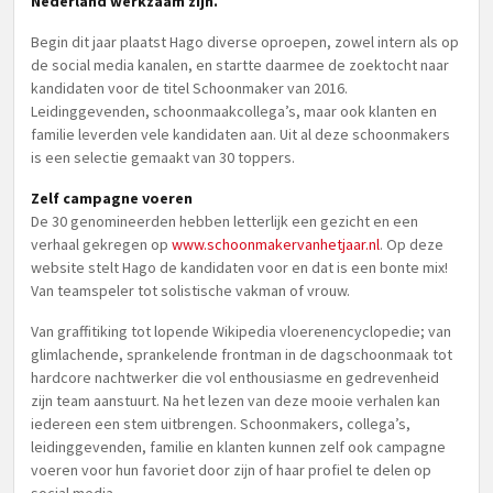
Nederland werkzaam zijn.
Begin dit jaar plaatst Hago diverse oproepen, zowel intern als op
de social media kanalen, en startte daarmee de zoektocht naar
kandidaten voor de titel Schoonmaker van 2016.
Leidinggevenden, schoonmaakcollega’s, maar ook klanten en
familie leverden vele kandidaten aan. Uit al deze schoonmakers
is een selectie gemaakt van 30 toppers.
Zelf campagne voeren
De 30 genomineerden hebben letterlijk een gezicht en een
verhaal gekregen op
www.schoonmakervanhetjaar.nl
. Op deze
website stelt Hago de kandidaten voor en dat is een bonte mix!
Van teamspeler tot solistische vakman of vrouw.
Van graffitiking tot lopende Wikipedia vloerenencyclopedie; van
glimlachende, sprankelende frontman in de dagschoonmaak tot
hardcore nachtwerker die vol enthousiasme en gedrevenheid
zijn team aanstuurt. Na het lezen van deze mooie verhalen kan
iedereen een stem uitbrengen. Schoonmakers, collega’s,
leidinggevenden, familie en klanten kunnen zelf ook campagne
voeren voor hun favoriet door zijn of haar profiel te delen op