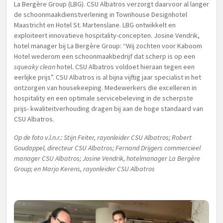
La Bergère Group (LBG). CSU Albatros verzorgt daarvoor al langer
de schoonmaakdienstverlening in Townhouse Designhotel
Maastricht en Hotel St. Martenslane. LBG ontwikkelt en
exploiteert innovatieve hospitality-concepten. Josine Vendrik,
hotel manager bij La Bergère Group: “Wij zochten voor Kaboom
Hotel wederom een schoonmaakbedrijf dat scherp is op een
squeaky clean
hotel. CSU Albatros voldoet hieraan tegen een
eerlijke prijs”. CSU Albatros is al bijna vijftig jaar specialist in het
ontzorgen van housekeeping. Medewerkers die excelleren in
hospitality en een optimale servicebeleving in de scherpste
prijs- kwaliteitverhouding dragen bij aan de hoge standaard van
CSU Albatros.
Op de foto v.l.n.r.: Stijn Feiter, rayonleider CSU Albatros; Robert
Goudappel, directeur CSU Albatros; Fernand Drijgers commercieel
manager CSU Albatros; Josine Vendrik, hotelmanager
La Bergère
Group; en Marjo Kerens, rayonleider CSU Albatros