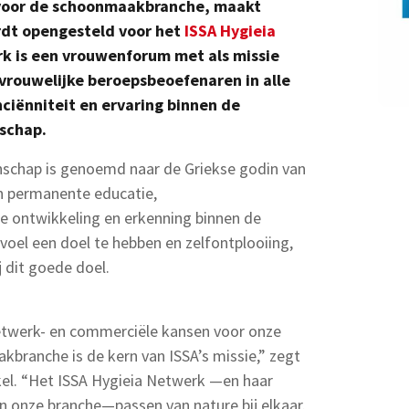
 voor de schoonmaakbranche, maakt
dt opengesteld voor het
ISSA Hygieia
rk is een vrouwenforum met als missie
vrouwelijke beroepsbeoefenaren in alle
nciënniteit en ervaring binnen de
schap.
schap is genoemd naar de Griekse godin van
en permanente educatie,
e ontwikkeling en erkenning binnen de
oel een doel te hebben en zelfontplooiing,
j dit goede doel.
netwerk- en commerciële kansen voor onze
kbranche is de kern van ISSA’s missie,” zegt
kel. “Het ISSA Hygieia Netwerk —en haar
n onze branche—passen van nature bij elkaar.