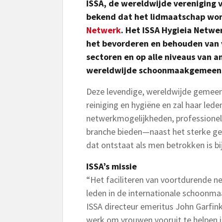
ISSA, de wereldwijde vereniging
bekend dat het lidmaatschap wor
Netwerk
. Het ISSA Hygieia Netwe
het bevorderen en behouden van 
sectoren en op alle niveaus van a
wereldwijde schoonmaakgemeen
Deze levendige, wereldwijde gemeen
reiniging en hygiëne en zal haar led
netwerkmogelijkheden, professionel
branche bieden—naast het sterke gev
dat ontstaat als men betrokken is bi
ISSA’s missie
“Het faciliteren van voortdurende 
leden in de internationale schoonmaa
ISSA directeur emeritus John Garfin
werk om vrouwen vooruit te helpen i