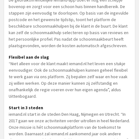
De gebruiksvriendelijke iemand-app doet er nog een schepje
bovenop en zorgt voor een schoon huis binnen handbereik. De
stappen zijn eenvoudig te doorlopen. Op basis van de ingevulde
postcode en het gewenste tijdstip, toont het platform de
beschikbare schoonmaakhulpen bij de klant in de buurt. De klant
kan zelf de schoonmaakhulp selecteren op basis van reviews en
het persoonlijke profiel. Pas nadat de schoonmaakbeurt heeft
plaatsgevonden, worden de kosten automatisch afgeschreven.
Flexibel aan de slag
“Niet alleen voor de klant maakt iemand.nl het leven een stukje
eenvoudiger. Ook de schoonmaakhulpen kunnen geheel flexibel
te werk gaan via ons platform. Zij bepalen zelf waar en hoe vaak
zij willen werken. Op deze manier kunnen zij zelfstandig en
onafhankelijk de regie voeren over hun eigen agenda”, aldus
Uittenbogaard.
Start in 3 steden
iemand.nl start in de steden Den Haag, Nijmegen en Utrecht. “In
2017 gaan we onze activiteiten verder uitrollen in heel Nederland.
Onze missie is hét schoonmaakplatform van de toekomst te
worden. Daarnaast zal iemand.nl aankomend jaar ook andere