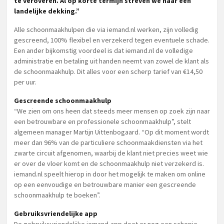
te veroveren. Al op korte termijn streven we naar een
landelijke dekking.”
Alle schoonmaakhulpen die via iemand.nl werken, zijn volledig
gescreend, 100% flexibel en verzekerd tegen eventuele schade.
Een ander bijkomstig voordeel is dat iemand.nl de volledige
administratie en betaling uit handen neemt van zowel de klant als
de schoonmaakhulp. Dit alles voor een scherp tarief van €14,50
per uur.
Gescreende schoonmaakhulp
“We zien om ons heen dat steeds meer mensen op zoek zijn naar
een betrouwbare en professionele schoonmaakhulp”, stelt
algemeen manager Martijn Uittenbogaard. “Op dit moment wordt
meer dan 96% van de particuliere schoonmaakdiensten via het
zwarte circuit afgenomen, waarbij de klant niet precies weet wie
er over de vloer komt en de schoonmaakhulp niet verzekerd is.
iemand.nl speelt hierop in door het mogelijk te maken om online
op een eenvoudige en betrouwbare manier een gescreende
schoonmaakhulp te boeken”.
Gebruiksvriendelijke app