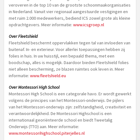
veroveren in de top 10 van de grootste schoonmaakorganisaties
in Nederland. Vanuit vier regionaal aangestuurde vestigingen en
met ruim 2.000 medewerkers, bediend ICS zowel grote als kleine
opdrachtgevers. Meer informatie:
www.icsgroep.nl
Over Fleetshield
Fleetshield beschermt oppervlakken tegen tal van invloeden van
buitenaf. In- en exterieur. Voor allerlei toepassingen hebben zij
folies in huis. In uw huisstijl, een bepaald thema, met een
boodschap, alles is mogelijk. Daardoor bieden Fleetshield folies
niet alleen bescherming, ze blazen ruimtes ook leven in. Meer
informatie:
www.fleetshield.eu
Over Montessori High School
Montessori High School is een categorale havo. Er wordt gewerkt
volgens de principes van het Montessori-onderwijs. De pijlers
van het Montessori-onderwijs zijn: zelfstandigheid, creativiteit en
verantwoordelijkheid. De Montessori Highschool is een
internationaal georiënteerde school en biedt Tweetalig
Onderwijs (TTO) aan. Meer informatie:
www.montessorihighschool.piterjelles.nl