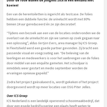
Door de folie wanen de jongens zich in een weiland met
koeien!
Een van de herentoiletten is ingericht als testcase. De folies
hebben een dubbele functie: de urinelucht wordt met 80%
binnen 24 uur gereduceerd én ze zijn decoratief.
“Tijdens een bezoek aan een van de locaties ondervonden we de
overlast van de urinelucht en zijn we samen op zoek gegaan naar
een oplossing”, aldus
Gertjan Evers
, area manager bij ICS Groep.
In Fleetshield werd een goede partner gevonden. Zij bracht een
passende visual en voegcoating aan. “De beleving van de
leerlingen en medewerkers is voor het aanbrengen van de folies
door middel van een enquête gemeten. Het schooljaar is
inmiddels weer gestart en medio september worden de
ervaringen opnieuw gepeild.”
Zodra het project geëvalueerd is, wordt gekeken of het project
doorgevoerd wordt op meer locaties van OSG Piter Jelles.
Over ICS Groep
ICS Nederland is een landelijk opererend schoonmaakbedrijf, dat
door een goede bedrijfsvoering een plaats heeft weten te