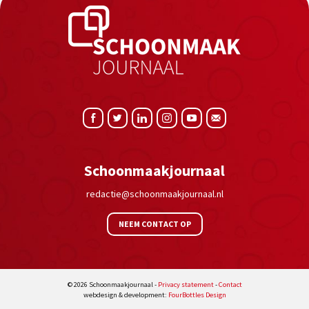
Schoonmaakjournaal
redactie@schoonmaakjournaal.nl
NEEM CONTACT OP
© 2026 Schoonmaakjournaal -
Privacy statement
-
Contact
webdesign & development:
FourBottles Design