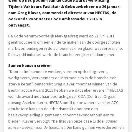
weer op het podium van de Code Awards-verkiezing.
Tijdens Vakbeurs Facilitair & Gebouwbeheer op 26 januari
nam Greg Klaver, commercieel directeur van HECTAS, de
oorkonde voor Beste Code Ambassadeur 2016 in
ontvangst.
De Code Verantwoordelijk Marktgedrag werd op 21 juni 2011
geïntroduceerd om een einde te maken aan de doorgeschoten
marktverhoudingen in de schoonmaak- en glazenwasserbranche.
Dankzij dit initiatief werkt de branche eerlijker en duurzamer.
Samen kansen creëren
“Door actief samen te werken, vormen opdrachtgevers,
werkgevers, werknemers en intermediairs in de branche een
sterke keten”, benadrukt Greg Klaver. “Met het winnen van de
Best Practice Award 2015 hebben we dat zeker ervaren.” HECTAS
won de award met haar opdrachtgever COA (Centraal Orgaan
opvang Asielzoekers). HECTAS biedt de bewoners van het AZC
een betere kans op de arbeidsmarkt door hen een
basisvakopleiding Algemeen Schoonmaakonderhoud aan te
bieden. Klaver vervolgt: “De titel van onze case luidde:
Samen
kansen creëren voor de toekomst
.
Die kans gunnen we iedereen en