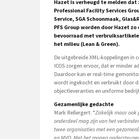
Hazet is verheugd te melden dat
Professional Facility Services Gro
Service, SGA Schoonmaak, Glas&R
PFS Group worden door Hazet zo 
bevoorraad met verbruiksartikele
het milieu (Lean & Green).
De uitgebreide XML-koppelingen in 
ICOS zorgen ervoor, dat er minder ad
Daardoor kan er real-time gemonito
wordt ingekocht en verbruikt door 
objectleveranties en uniforme bedrij
Gezamenlijke gedachte
Mark Rellergert: “
Zakelijk maar ook p
onderdeel mag zijn van het verbinden
twee organisaties met een gezamenli
en MVO. Met het mogen ondersteunen 