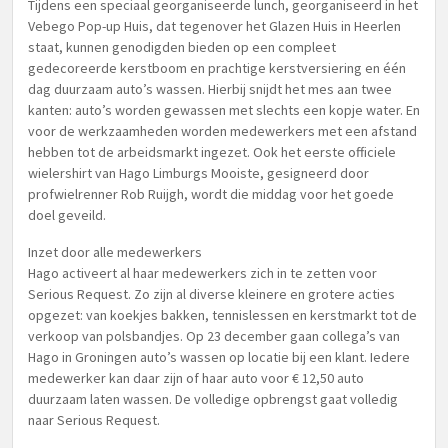
Tijdens een speciaal georganiseerde lunch, georganiseerd in het
Vebego Pop-up Huis, dat tegenover het Glazen Huis in Heerlen
staat, kunnen genodigden bieden op een compleet
gedecoreerde kerstboom en prachtige kerstversiering en één
dag duurzaam auto’s wassen. Hierbij snijdt het mes aan twee
kanten: auto’s worden gewassen met slechts een kopje water. En
voor de werkzaamheden worden medewerkers met een afstand
hebben tot de arbeidsmarkt ingezet. Ook het eerste officiele
wielershirt van Hago Limburgs Mooiste, gesigneerd door
profwielrenner Rob Ruijgh, wordt die middag voor het goede
doel geveild.
Inzet door alle medewerkers
Hago activeert al haar medewerkers zich in te zetten voor
Serious Request. Zo zijn al diverse kleinere en grotere acties
opgezet: van koekjes bakken, tennislessen en kerstmarkt tot de
verkoop van polsbandjes. Op 23 december gaan collega’s van
Hago in Groningen auto’s wassen op locatie bij een klant. Iedere
medewerker kan daar zijn of haar auto voor € 12,50 auto
duurzaam laten wassen. De volledige opbrengst gaat volledig
naar Serious Request.