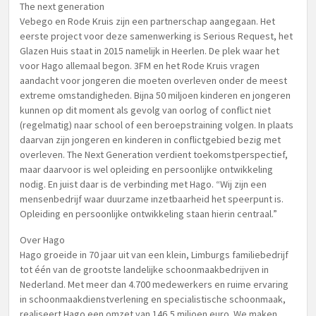
The next generation
Vebego en Rode Kruis zijn een partnerschap aangegaan. Het
eerste project voor deze samenwerking is Serious Request, het
Glazen Huis staat in 2015 namelijk in Heerlen. De plek waar het
voor Hago allemaal begon. 3FM en het Rode Kruis vragen
aandacht voor jongeren die moeten overleven onder de meest
extreme omstandigheden. Bijna 50 miljoen kinderen en jongeren
kunnen op dit moment als gevolg van oorlog of conflict niet
(regelmatig) naar school of een beroepstraining volgen. In plaats
daarvan zijn jongeren en kinderen in conflictgebied bezig met
overleven. The Next Generation verdient toekomstperspectief,
maar daarvoor is wel opleiding en persoonlijke ontwikkeling
nodig. En juist daar is de verbinding met Hago. “Wij zijn een
mensenbedrijf waar duurzame inzetbaarheid het speerpunt is.
Opleiding en persoonlijke ontwikkeling staan hierin centraal.”
Over Hago
Hago groeide in 70 jaar uit van een klein, Limburgs familiebedrijf
tot één van de grootste landelijke schoonmaakbedrijven in
Nederland. Met meer dan 4.700 medewerkers en ruime ervaring
in schoonmaakdienstverlening en specialistische schoonmaak,
realiseert Hago een omzet van 146,5 miljoen euro. We maken