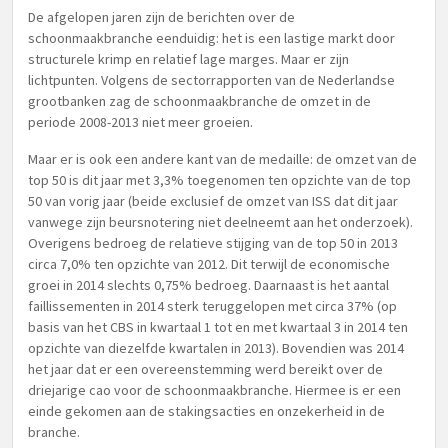
De afgelopen jaren zijn de berichten over de
schoonmaakbranche eenduidig: het is een lastige markt door
structurele krimp en relatief lage marges. Maar er zijn
lichtpunten. Volgens de sectorrapporten van de Nederlandse
grootbanken zag de schoonmaakbranche de omzet in de
periode 2008-2013 niet meer groeien.
Maar er is ook een andere kant van de medaille: de omzet van de
top 50 is dit jaar met 3,3% toegenomen ten opzichte van de top
50 van vorig jaar (beide exclusief de omzet van ISS dat dit jaar
vanwege zijn beursnotering niet deelneemt aan het onderzoek).
Overigens bedroeg de relatieve stijging van de top 50 in 2013
circa 7,0% ten opzichte van 2012. Dit terwijl de economische
groei in 2014 slechts 0,75% bedroeg. Daarnaast is het aantal
faillissementen in 2014 sterk teruggelopen met circa 37% (op
basis van het CBS in kwartaal 1 tot en met kwartaal 3 in 2014 ten
opzichte van diezelfde kwartalen in 2013). Bovendien was 2014
het jaar dat er een overeenstemming werd bereikt over de
driejarige cao voor de schoonmaakbranche. Hiermee is er een
einde gekomen aan de stakingsacties en onzekerheid in de
branche.