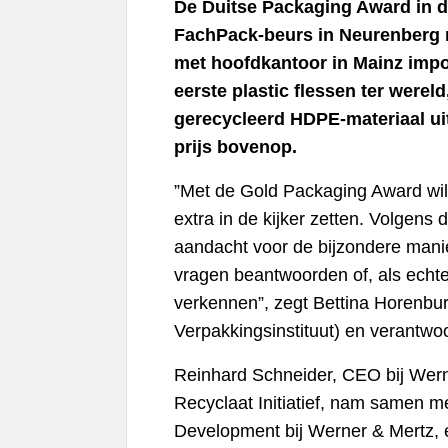
De Duitse Packaging Award in 
FachPack-beurs in Neurenberg n
met hoofdkantoor in Mainz impo
eerste plastic flessen ter werel
gerecycleerd HDPE-materiaal u
prijs bovenop.
”Met de Gold Packaging Award wild
extra in de kijker zetten. Volgens 
aandacht voor de bijzondere manie
vragen beantwoorden of, als echte
verkennen”, zegt Bettina Horenburg,
Verpakkingsinstituut) en verantwo
Reinhard Schneider, CEO bij Werne
Recyclaat Initiatief, nam samen 
Development bij Werner & Mertz, 