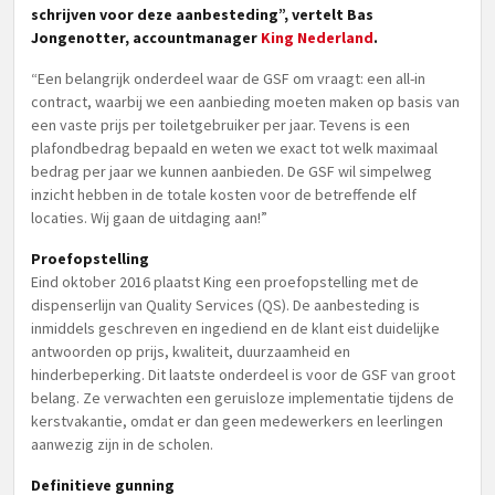
schrijven voor deze aanbesteding”, vertelt Bas
Jongenotter, accountmanager
King Nederland
.
“Een belangrijk onderdeel waar de GSF om vraagt: een all-in
contract, waarbij we een aanbieding moeten maken op basis van
een vaste prijs per toiletgebruiker per jaar. Tevens is een
plafondbedrag bepaald en weten we exact tot welk maximaal
bedrag per jaar we kunnen aanbieden. De GSF wil simpelweg
inzicht hebben in de totale kosten voor de betreffende elf
locaties. Wij gaan de uitdaging aan!”
Proefopstelling
Eind oktober 2016 plaatst King een proefopstelling met de
dispenserlijn van Quality Services (QS). De aanbesteding is
inmiddels geschreven en ingediend en de klant eist duidelijke
antwoorden op prijs, kwaliteit, duurzaamheid en
hinderbeperking. Dit laatste onderdeel is voor de GSF van groot
belang. Ze verwachten een geruisloze implementatie tijdens de
kerstvakantie, omdat er dan geen medewerkers en leerlingen
aanwezig zijn in de scholen.
Definitieve gunning