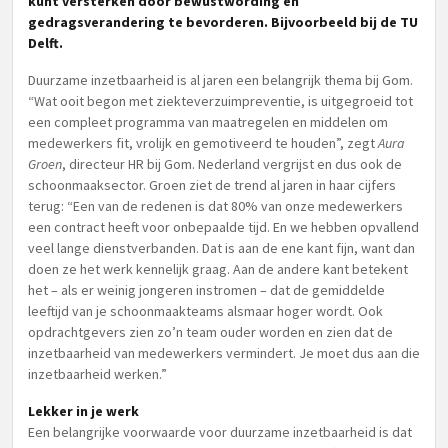
kunt versterken door bewustwording en
gedragsverandering te bevorderen. Bijvoorbeeld bij de TU
Delft.
Duurzame inzetbaarheid is al jaren een belangrijk thema bij Gom.
“Wat ooit begon met ziekteverzuimpreventie, is uitgegroeid tot
een compleet programma van maatregelen en middelen om
medewerkers fit, vrolijk en gemotiveerd te houden”, zegt
Aura
Groen
, directeur HR bij Gom. Nederland vergrijst en dus ook de
schoonmaaksector. Groen ziet de trend al jaren in haar cijfers
terug: “Een van de redenen is dat 80% van onze medewerkers
een contract heeft voor onbepaalde tijd. En we hebben opvallend
veel lange dienstverbanden. Dat is aan de ene kant fijn, want dan
doen ze het werk kennelijk graag. Aan de andere kant betekent
het – als er weinig jongeren instromen – dat de gemiddelde
leeftijd van je schoonmaakteams alsmaar hoger wordt. Ook
opdrachtgevers zien zo’n team ouder worden en zien dat de
inzetbaarheid van medewerkers vermindert. Je moet dus aan die
inzetbaarheid werken.”
Lekker in je werk
Een belangrijke voorwaarde voor duurzame inzetbaarheid is dat