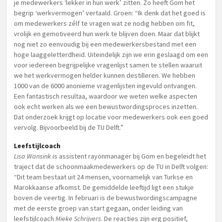
je medewerkers ‘lekker in hun werk’ zitten. Zo heeft Gom het
begrip ‘werkvermogen’ vertaald. Groen: “Ik denk dat het goed is
om medewerkers zélf te vragen wat ze nodig hebben om fit,
vrolijk en gemotiveerd hun werk te blijven doen. Maar dat blijkt
nog niet zo eenvoudig bij een medewerkersbestand met een
hoge laaggeletterdheid. Uiteindelijk zijn we erin geslaagd om een
voor iedereen begrijpelijke vragenlijst samen te stellen waaruit
we het werkvermogen helder kunnen destilleren. We hebben
1000 van de 6000 anonieme vragenlijsten ingevuld ontvangen.
Een fantastisch resultaa, waardoor we weten welke aspecten
ook echt werken als we een bewustwordingsproces inzetten.
Dat onderzoek krijgt op locatie voor medewerkers ook een goed
vervolg. Bijvoorbeeld bij de TU Delft.”
Leefstijlcoach
Lisa Wansink
is assistent rayonmanager bij Gom en begeleidt het
traject dat de schoonmaakmedewerkers op de TU in Delft volgen:
“Dit team bestaat uit 24 mensen, voornamelijk van Turkse en
Marokkaanse afkomst. De gemiddelde leeftijd ligt een stukje
boven de veertig. In februari is de bewustwordingscampagne
met de eerste groep van start gegaan, onder leiding van
leefstijlcoach
Mieke Schrijvers
. De reacties zijn erg positief,