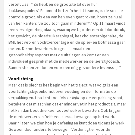
vertelt Lisa. ”’Ze hebben de grootste lol over hun
‘baklavaspoilers’. En omdat het zo’n hecht team is, is de sociale
controle groot. Als een van hen even gaat roken, hoort ze nu al
van tien kanten: ’Je zou toch gaan minderen?’.” Op 11 maart vindt
een vervolgmeting plaats, waarbij we bij iedereen de bloeddruk,
het gewicht, de bloedsuikerspiegel, het cholesterolgehalte, de
BMI, het vet- en vochtpercentage en de spier- en botmassa gaan
meten. De medewerkers krijgen allemaal een
gezondheidspaspoort met de uitslagen en komt er een
individueel gesprek met de medewerker en de leefstijlcoach.
Samen stellen ze doelen voor een nóg gezondere levensstijl.”
Voorlichting
Maar dat is slechts het begin van het traject. Wat volgt is een
voorlichtingsbijeenkomst over voeding en de informatie op
verpakkingen. Lisa licht toe: “Als er
light
op de verpakking staat,
betekent dat misschien dat er minder vet in het product zit, maar
het kan dan best drie keer zoveel suiker bevatten. Ook krijgen
de medewerkers in Delft een cursus bewegen op het werk.
Daarin laten we zien hoe je oefeningen kunt doen tijdens je werk.
Gewoon door anders te bewegen. Verder ligt er voor de