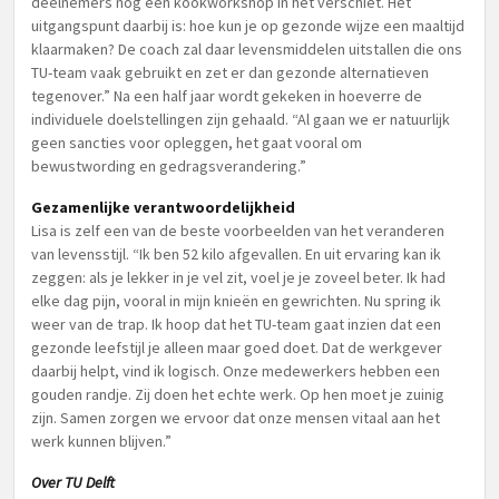
deelnemers nog een kookworkshop in het verschiet. Het
uitgangspunt daarbij is: hoe kun je op gezonde wijze een maaltijd
klaarmaken? De coach zal daar levensmiddelen uitstallen die ons
TU-team vaak gebruikt en zet er dan gezonde alternatieven
tegenover.” Na een half jaar wordt gekeken in hoeverre de
individuele doelstellingen zijn gehaald. “Al gaan we er natuurlijk
geen sancties voor opleggen, het gaat vooral om
bewustwording en gedragsverandering.”
Gezamenlijke verantwoordelijkheid
Lisa is zelf een van de beste voorbeelden van het veranderen
van levensstijl. “Ik ben 52 kilo afgevallen. En uit ervaring kan ik
zeggen: als je lekker in je vel zit, voel je je zoveel beter. Ik had
elke dag pijn, vooral in mijn knieën en gewrichten. Nu spring ik
weer van de trap. Ik hoop dat het TU-team gaat inzien dat een
gezonde leefstijl je alleen maar goed doet. Dat de werkgever
daarbij helpt, vind ik logisch. Onze medewerkers hebben een
gouden randje. Zij doen het echte werk. Op hen moet je zuinig
zijn. Samen zorgen we ervoor dat onze mensen vitaal aan het
werk kunnen blijven.”
Over TU Delft