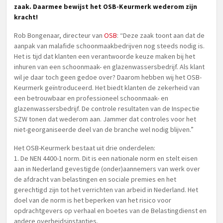
zaak. Daarmee bewijst het OSB-Keurmerk wederom zijn
kracht!
Rob Bongenaar, directeur van
OSB
: “Deze zaak toont aan dat de
aanpak van malafide schoonmaakbedrijven nog steeds nodig is.
Het is tijd dat klanten een verantwoorde keuze maken bij het
inhuren van een schoonmaak- en glazenwassersbedrijf. Als klant
wil je daar toch geen gedoe over? Daarom hebben wij het OSB-
Keurmerk geïntroduceerd. Het biedt klanten de zekerheid van
een betrouwbaar en professioneel schoonmaak- en
glazenwassersbedrijf. De controle resultaten van de Inspectie
SZW tonen dat wederom aan. Jammer dat controles voor het
niet-georganiseerde deel van de branche wel nodig blijven.”
Het OSB-Keurmerk bestaat uit drie onderdelen:
1. De NEN 4400-1 norm. Dit is een nationale norm en stelt eisen
aan in Nederland gevestigde (onder)aannemers van werk over
de afdracht van belastingen en sociale premies en het
gerechtigd zijn tot het verrichten van arbeid in Nederland. Het
doel van de norm is het beperken van het risico voor
opdrachtgevers op verhaal en boetes van de Belastingdienst en
andere overheidsinstanties.