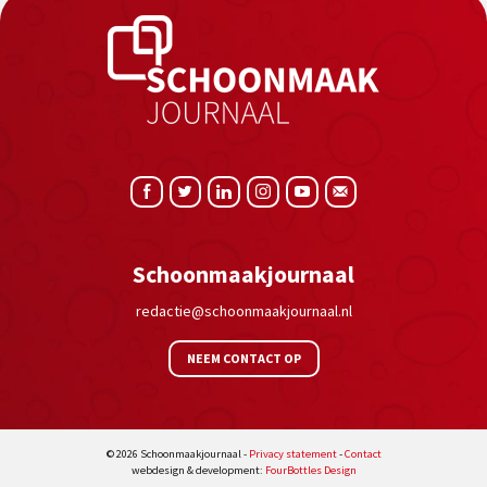
Schoonmaakjournaal
redactie@schoonmaakjournaal.nl
NEEM CONTACT OP
© 2026 Schoonmaakjournaal -
Privacy statement
-
Contact
webdesign & development:
FourBottles Design