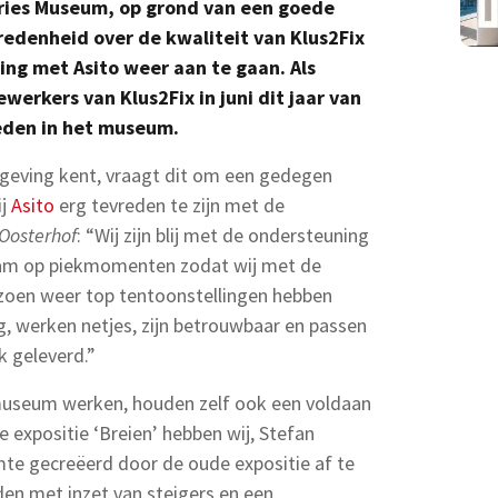
Fries Museum, op grond van een goede
vredenheid over de kwaliteit van Klus2Fix
ing met Asito weer aan te gaan. Als
erkers van Klus2Fix in juni dit jaar van
den in het museum.
eving kent, vraagt dit om een gedegen
ij
Asito
erg tevreden te zijn met de
 Oosterhof
: “Wij zijn blij met de ondersteuning
team op piekmomenten zodat wij met de
izoen weer top tentoonstellingen hebben
g, werken netjes, zijn betrouwbaar en passen
 geleverd.”
 museum werken, houden zelf ook een voldaan
e expositie ‘Breien’ hebben wij, Stefan
te gecreëerd door de oude expositie af te
den met inzet van steigers en een