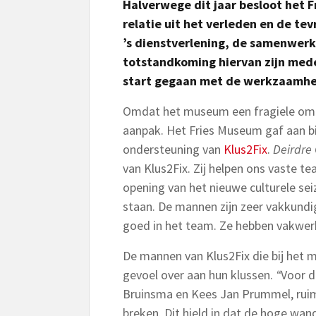
H
alverwege dit jaar besloot het 
relatie uit het verleden en de te
’s dienstverlening, de samenwerk
totstandkoming hiervan zijn medew
start gegaan met de werkzaamhe
Omdat het museum een fragiele omg
aanpak. Het Fries Museum gaf aan b
ondersteuning van
Klus2Fix
.
Deirdre
van Klus2Fix. Zij helpen ons vaste 
opening van het nieuwe culturele se
staan. De mannen zijn zeer vakkundi
goed in het team. Ze hebben vakwerk
De mannen van Klus2Fix die bij het
gevoel over aan hun klussen.
“
Voor d
Bruinsma en Kees Jan Prummel, ruim
breken. Dit hield in dat de hoge wan