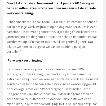
Drechtsteden de schoonmaak per 1 januari 2016 in eigen
beheer willen laten uitvoeren door mensen uit de sociale
werkvoorziening.
Schoonmaakster Tecca Erdem-Burakcin: “Om zomaar opeens te
horen dat je je werk kwijtraakt op de dag voor kerst. Dat is echt
harteloos. En dat voor gemeenten. Mijn collega’s en ik werken al
jaren keihard om de gemeentepanden schoon te houden en dan
worden we op zo’n manier opeens bij het grofvuil gezet? Dat
pikken we niet! En dat gaan we aan de politieke partijen
vertellen.”
‘Pure werkverdringing’
De schoonmakers zijn niet tegen mensen met een SW-
achtergrond. Sterker nog, daar werken zij al mee samen. De
extra handen zijn zeer welkom gezien de werkdruk en daarnaast
zouden vrijvallende banen geleidelijk kunnen worden opgevuld
door collega’s met een SW-achtergrond. Bestuurder Herrie
Hoogenboom van FNV Schoonmaak: “Maar dat gemeenten de
schoonmaak zelf uitvoeren en daar de Participatiewet voor
misbruiken, is pure werkverdringing. Het is belachelijk dat je aan