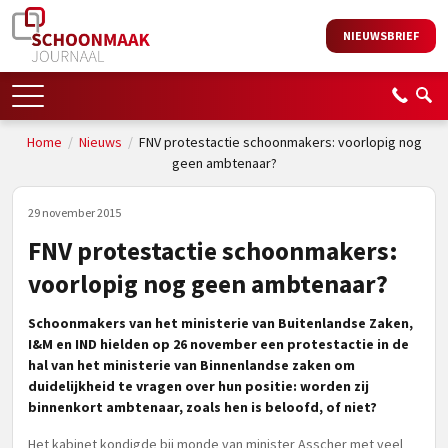
NIEUWSBRIEF
Home
/
Nieuws
/
FNV protestactie schoonmakers: voorlopig nog
geen ambtenaar?
29 november 2015
FNV protestactie schoonmakers:
voorlopig nog geen ambtenaar?
Schoonmakers van het ministerie van Buitenlandse Zaken,
I&M en IND hielden op 26 november een protestactie in de
hal van het ministerie van Binnenlandse zaken om
duidelijkheid te vragen over hun positie: worden zij
binnenkort ambtenaar, zoals hen is beloofd, of niet?
Het kabinet kondigde bij monde van minister Asscher met veel