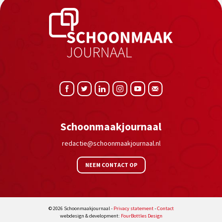
Schoonmaakjournaal
redactie@schoonmaakjournaal.nl
NEEM CONTACT OP
© 2026 Schoonmaakjournaal -
Privacy statement
-
Contact
webdesign & development:
FourBottles Design