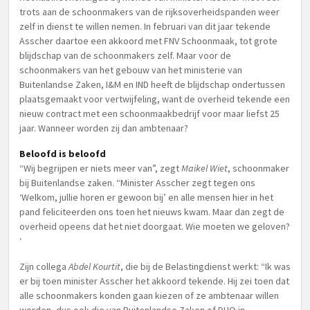
trots aan de schoonmakers van de rijksoverheidspanden weer
zelf in dienst te willen nemen. In februari van dit jaar tekende
Asscher daartoe een akkoord met FNV Schoonmaak, tot grote
blijdschap van de schoonmakers zelf. Maar voor de
schoonmakers van het gebouw van het ministerie van
Buitenlandse Zaken, I&M en IND heeft de blijdschap ondertussen
plaatsgemaakt voor vertwijfeling, want de overheid tekende een
nieuw contract met een schoonmaakbedrijf voor maar liefst 25
jaar. Wanneer worden zij dan ambtenaar?
Beloofd is beloofd
“Wij begrijpen er niets meer van”, zegt
Maikel Wiet
, schoonmaker
bij Buitenlandse zaken. “Minister Asscher zegt tegen ons
‘Welkom, jullie horen er gewoon bij’ en alle mensen hier in het
pand feliciteerden ons toen het nieuws kwam. Maar dan zegt de
overheid opeens dat het niet doorgaat. Wie moeten we geloven?
‘
Zijn collega
Abdel Kourtit
, die bij de Belastingdienst werkt: “Ik was
er bij toen minister Asscher het akkoord tekende. Hij zei toen dat
alle schoonmakers konden gaan kiezen of ze ambtenaar willen