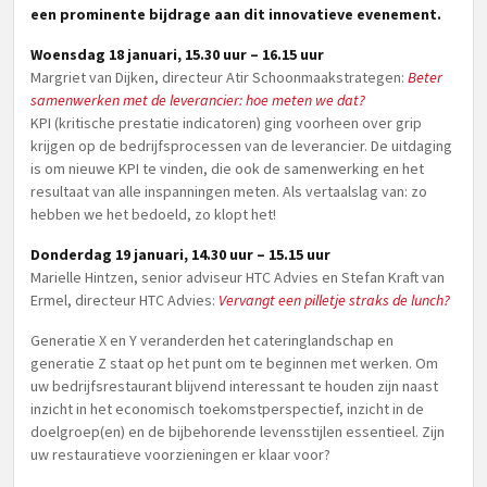
een prominente bijdrage aan dit innovatieve evenement.
Woensdag 18 januari, 15.30 uur – 16.15 uur
Margriet van Dijken, directeur Atir Schoonmaakstrategen:
Beter
samenwerken met de leverancier: hoe meten we dat?
KPI (kritische prestatie indicatoren) ging voorheen over grip
krijgen op de bedrijfsprocessen van de leverancier. De uitdaging
is om nieuwe KPI te vinden, die ook de samenwerking en het
resultaat van alle inspanningen meten. Als vertaalslag van: zo
hebben we het bedoeld, zo klopt het!
Donderdag 19 januari, 14.30 uur – 15.15 uur
Marielle Hintzen, senior adviseur HTC Advies en Stefan Kraft van
Ermel, directeur HTC Advies:
Vervangt een pilletje straks de lunch?
Generatie X en Y veranderden het cateringlandschap en
generatie Z staat op het punt om te beginnen met werken. Om
uw bedrijfsrestaurant blijvend interessant te houden zijn naast
inzicht in het economisch toekomstperspectief, inzicht in de
doelgroep(en) en de bijbehorende levensstijlen essentieel. Zijn
uw restauratieve voorzieningen er klaar voor?