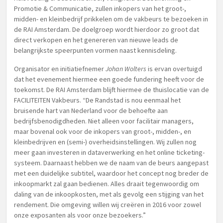
Promotie & Communicatie, zullen inkopers van het groot-,
midden- en kleinbedrijf prikkelen om de vakbeurs te bezoeken in
de RAI Amsterdam. De doelgroep wordt hierdoor zo groot dat
direct verkopen en het genereren van nieuwe leads de
belangrijkste speerpunten vormen naast kennisdeling.
Organisator en initiatiefnemer
Johan Wolters
is ervan overtuigd
dat het evenement hiermee een goede fundering heeft voor de
toekomst. De RAI Amsterdam blijft hiermee de thuislocatie van de
FACILITEITEN Vakbeurs. “De Randstad is nou eenmaal het
bruisende hart van Nederland voor de behoefte aan
bedrijfsbenodigdheden. Niet alleen voor facilitair managers,
maar bovenal ook voor de inkopers van groot-, midden-, en
kleinbedrijven en (semi-) overheidsinstellingen. Wij zullen nog
meer gaan investeren in dataverwerking en het online ticketing-
systeem. Daarnaast hebben we de naam van de beurs aangepast
met een duidelijke subtitel, waardoor het concept nog breder de
inkoopmarkt zal gaan bedienen. Alles draait tegenwoordig om
daling van de inkoopkosten, met als gevolg een stijging van het
rendement. Die omgeving willen wij creëren in 2016 voor zowel
onze exposanten als voor onze bezoekers.”