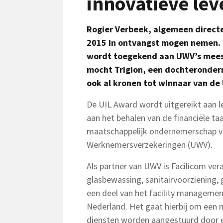
innovatieve lev
Rogier Verbeek, algemeen directe
2015 in ontvangst mogen nemen. 
wordt toegekend aan UWV’s meest 
mocht Trigion, een dochterondern
ook al kronen tot winnaar van de
De UIL Award wordt uitgereikt aan l
aan het behalen van de financiële taa
maatschappelijk ondernemerschap va
Werknemersverzekeringen (UWV).
Als partner van UWV is Facilicom ve
glasbewassing, sanitairvoorziening, 
een deel van het facility management 
Nederland. Het gaat hierbij om een m
diensten worden aangestuurd door een