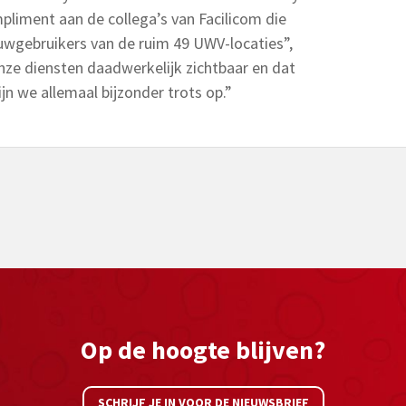
mpliment aan de collega’s van Facilicom die
ouwgebruikers van de ruim 49 UWV-locaties”,
nze diensten daadwerkelijk zichtbaar en dat
n we allemaal bijzonder trots op.”
Op de hoogte blijven?
SCHRIJF JE IN VOOR DE NIEUWSBRIEF