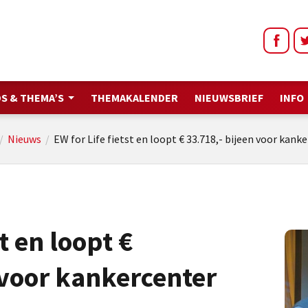
S & THEMA’S
THEMAKALENDER
NIEUWSBRIEF
INFO
/
Nieuws
/
EW for Life fietst en loopt € 33.718,- bijeen voor kank
t en loopt €
 voor kankercenter