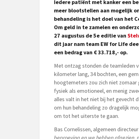
Iedere patiënt met kanker een b
meer blootstellen aan mogelijk 
behandeling is het doel van het 
Om geld in te zamelen en onderzo
27 augustus de 5e editie van
Stel
dit jaar nam team EW for Life dee
een bedrag van € 33.718,- op.
Met ontzag stonden de teamleden van
kilometer lang, 34 bochten, een gem
hoogtemeters zou zich niet zomaar 
fysiek als emotioneel, en menig zwe
alles valt in het niet bij het gevec
om hun behandeling zo dragelijk mog
om tot het uiterste te gaan.
Bas Cornelissen, algemeen directeur 
beproeving en we hebben afgezien, 