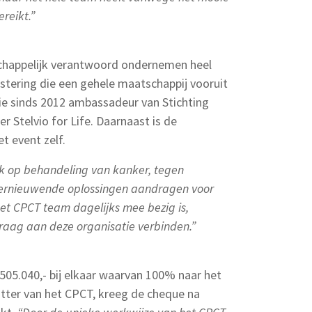
reikt.”
chappelijk verantwoord ondernemen heel
vestering die een gehele maatschappij vooruit
atie sinds 2012 ambassadeur van Stichting
r Stelvio for Life. Daarnaast is de
t event zelf.
jk op behandeling van kanker, tegen
 vernieuwende oplossingen aandragen voor
t CPCT team dagelijks mee bezig is,
graag aan deze organisatie verbinden.”
 505.040,- bij elkaar waarvan 100% naar het
itter van het CPCT, kreeg de cheque na