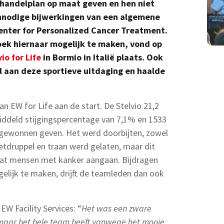
ehandelplan op maat geven en hen niet
onnodige bijwerkingen van een algemene
Center for Personalized Cancer Treatment.
ek hiernaar mogelijk te maken, vond op
vio for Life
in Bormio in Italië plaats. Ook
l aan deze sportieve uitdaging en haalde
 EW for Life aan de start. De Stelvio 21,2
iddeld stijgingspercentage van 7,1% en 1533
gewonnen geven. Het werd doorbijten, zowel
etdruppel en traan werd gelaten, maar dit
ht dat mensen met kanker aangaan. Bijdragen
elijk te maken, drijft de teamleden dan ook
EW Facility Services: “
Het was een zware
maar het hele team heeft vanwege het mooie